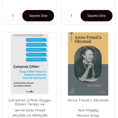
Sepete Ekle
Sepete Ekle
Çatışmalı Çiftler;Duygu
Anna Freud’u Okumak
Odaklı Terapi ve
Bağlanma Bilimi ile Kalıcı
Jennie Estes Powell
Nick Midgley
Bir Bağ Kurma
OKUYAN US YAYINLARI
Jacqueline Wielick
Minotor Kitap