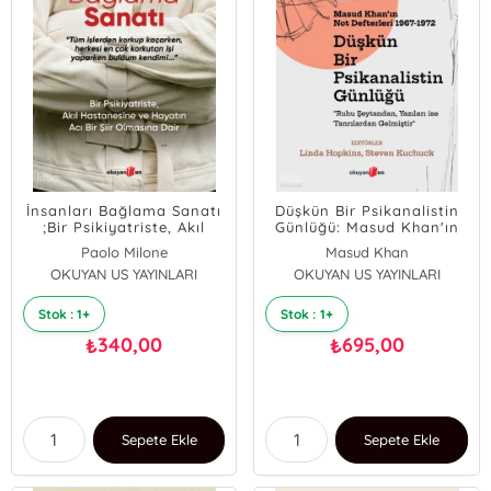
İnsanları Bağlama Sanatı
Düşkün Bir Psikanalistin
;Bir Psikiyatriste, Akıl
Günlüğü: Masud Khan'ın
Hastanesine ve Hayatın
Not Defterleri 1967-1972
Paolo Milone
Masud Khan
Acı Bir Şiir Olmasına Dair
OKUYAN US YAYINLARI
OKUYAN US YAYINLARI
Stok : 1+
Stok : 1+
340,00
695,00
₺
₺
Sepete Ekle
Sepete Ekle