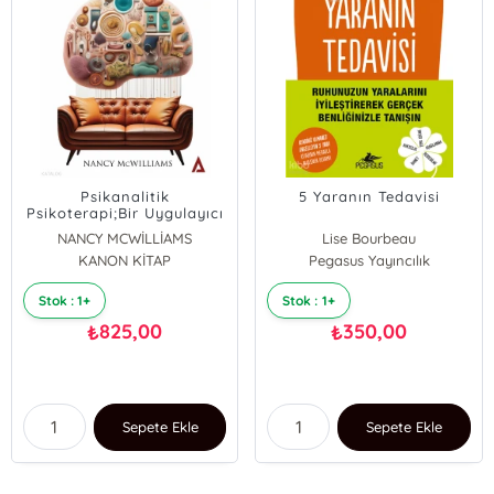
Psikanalitik
5 Yaranın Tedavisi
Psikoterapi;Bir Uygulayıcı
Rehberi
NANCY MCWİLLİAMS
Lise Bourbeau
KANON KİTAP
Pegasus Yayıncılık
Stok : 1+
Stok : 1+
825,00
350,00
₺
₺
Sepete Ekle
Sepete Ekle