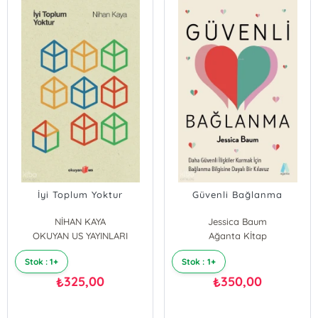
İyi Toplum Yoktur
Güvenli Bağlanma
NİHAN KAYA
Jessica Baum
OKUYAN US YAYINLARI
Ağanta Kİtap
Stok : 1+
Stok : 1+
325,00
350,00
₺
₺