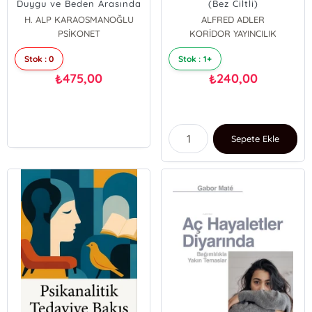
Duygu ve Beden Arasında
(Bez Ciltli)
Klinik Bir Harita
H. ALP KARAOSMANOĞLU
ALFRED ADLER
PSİKONET
KORİDOR YAYINCILIK
Stok : 0
Stok : 1+
475,00
240,00
₺
₺
Sepete Ekle