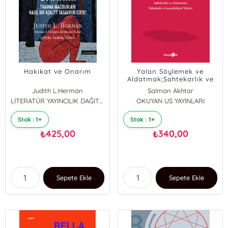
Hakikat ve Onarım
Yalan Söylemek ve
Aldatmak;Sahtekarlık ve
Aldatmanın Psikolojik ve
Judith L.Herman
Salman Akhtar
Sosyokültürel Yönleri
LİTERATÜR YAYINCILIK DAĞITIM
OKUYAN US YAYINLARI
Henri Parens
Stok : 1+
Stok : 1+
425,00
340,00
₺
₺
Sepete Ekle
Sepete Ekle