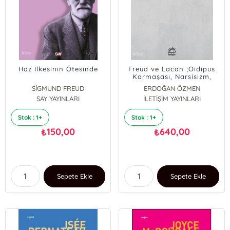
Haz İlkesinin Ötesinde
Freud ve Lacan ;Oidipus
Karmaşası, Narsisizm,
Arzu, Zevk
SİGMUND FREUD
ERDOĞAN ÖZMEN
SAY YAYINLARI
İLETİŞİM YAYINLARI
Stok : 1+
Stok : 1+
150,00
640,00
₺
₺
Sepete Ekle
Sepete Ekle