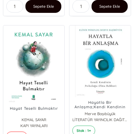
Sepete Ekle
Sepete Ekle
Hayatla Bir
Anlaşma;Kendi Kendinin
Hayat Teselli Bulmaktır
Psikoloğu Olma Rehberi
Merve Başıbüyük
KEMAL SAYAR
LİTERATÜR YAYINCILIK DAĞITIM
KAPI YAYINLARI
Stok : 1+