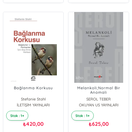
Bağlanma Korkusu
Melankoli;Normal Bir
Anomali
Stefanie Stahl
SEROL TEBER
İLETİŞİM YAYINLARI
OKUYAN US YAYINLARI
Stok : 1+
Stok : 1+
420,00
625,00
₺
₺