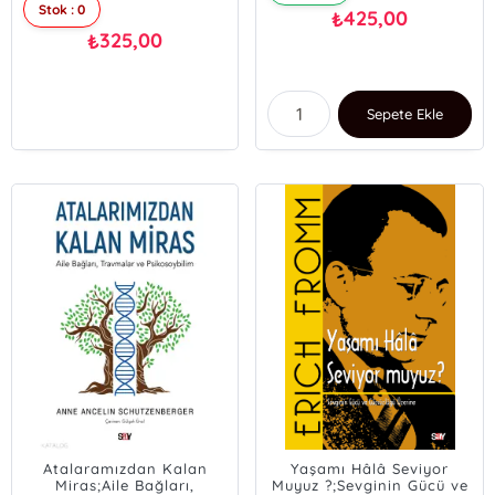
Stok : 0
425,00
₺
325,00
₺
Sepete Ekle
Atalaramızdan Kalan
Yaşamı Hâlâ Seviyor
Miras;Aile Bağları,
Muyuz ?;Sevginin Gücü ve