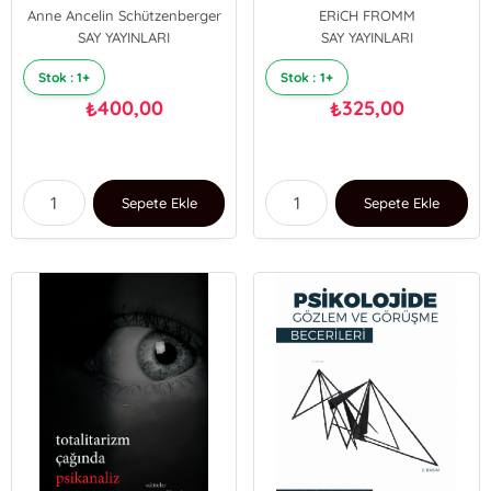
Travmalar ve
Güçsüzlüğü Üzerine
Anne Ancelin Schützenberger
ERiCH FROMM
Psikosoybilim
SAY YAYINLARI
SAY YAYINLARI
Stok : 1+
Stok : 1+
400,00
325,00
₺
₺
Sepete Ekle
Sepete Ekle