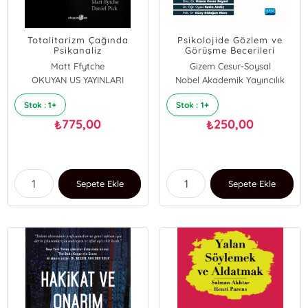
Totalitarizm Çağında
Psikolojide Gözlem ve
Psikanaliz
Görüşme Becerileri
Matt Ffytche
Gizem Cesur-Soysal
OKUYAN US YAYINLARI
Daniel Pick
Nobel Akademik Yayıncılık
Sezin Andiç
Dilay Eldoğan-Eken
Stok : 1+
Stok : 1+
775,00
250,00
₺
₺
Sepete Ekle
Sepete Ekle