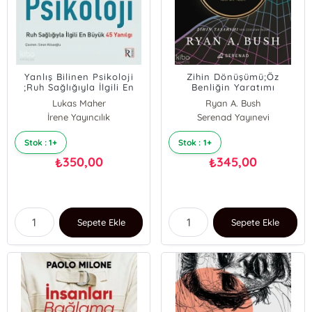
Yanlış Bilinen Psikoloji
Zihin Dönüşümü;Öz
;Ruh Sağlığıyla İlgili En
Benliğin Yaratımı
Büyük 45 Yanılgı
Lukas Maher
Ryan A. Bush
İrene Yayıncılık
Serenad Yayınevi
Stok : 1+
Stok : 1+
350,00
345,00
₺
₺
Sepete Ekle
Sepete Ekle