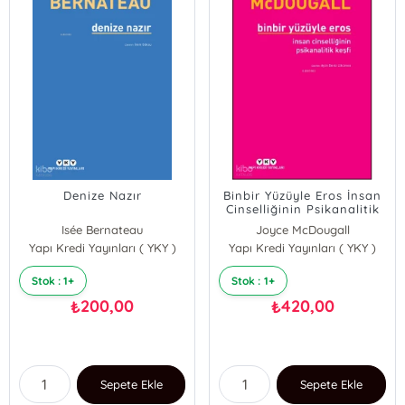
Denize Nazır
Binbir Yüzüyle Eros İnsan
Cinselliğinin Psikanalitik
Keşfi
Isée Bernateau
Joyce McDougall
Yapı Kredi Yayınları ( YKY )
Yapı Kredi Yayınları ( YKY )
Stok : 1+
Stok : 1+
200,00
420,00
₺
₺
Sepete Ekle
Sepete Ekle