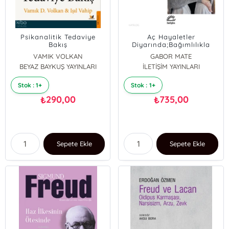
Psikanalitik Tedaviye
Aç Hayaletler
Bakış
Diyarında;Bağımlılıkla
Yakın Temaslar
VAMIK VOLKAN
GABOR MATE
BEYAZ BAYKUŞ YAYINLARI
Işıl Vahip
İLETİŞİM YAYINLARI
Stok : 1+
Stok : 1+
290,00
735,00
₺
₺
Sepete Ekle
Sepete Ekle