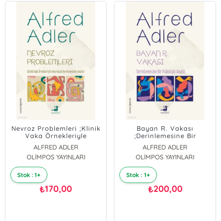
Nevroz Problemleri ;Klinik
Bayan R. Vakası
Vaka Örnekleriyle
;Derinlemesine Bir
Nevrozun Derinlemesine
Psikolojik Analiz
ALFRED ADLER
ALFRED ADLER
Analizi
OLİMPOS YAYINLARI
OLİMPOS YAYINLARI
Stok : 1+
Stok : 1+
170,00
200,00
₺
₺