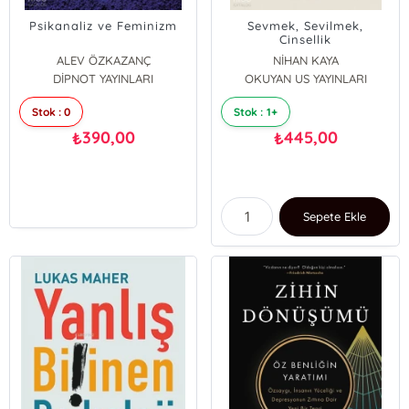
Psikanaliz ve Feminizm
Sevmek, Sevilmek,
Cinsellik
ALEV ÖZKAZANÇ
NİHAN KAYA
DİPNOT YAYINLARI
OKUYAN US YAYINLARI
Stok : 0
Stok : 1+
390,00
445,00
₺
₺
Sepete Ekle