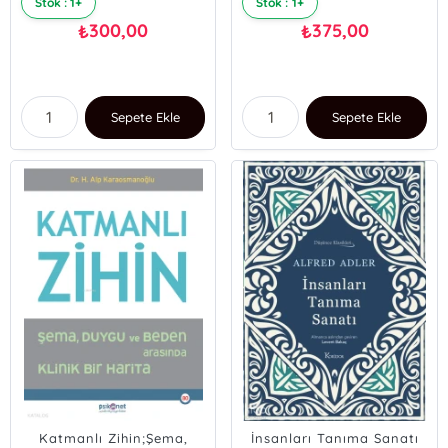
Stok : 1+
Stok : 1+
300,00
375,00
₺
₺
Sepete Ekle
Sepete Ekle
Katmanlı Zihin;Şema,
İnsanları Tanıma Sanatı