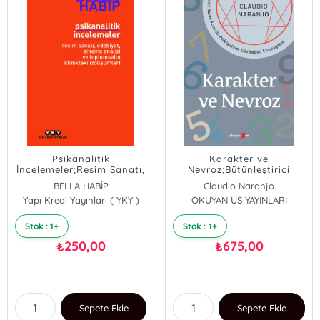
Psikanalitik
Karakter ve
İncelemeler;Resim Sanatı,
Nevroz;Bütünleştirici
Edebiyat, Sinema Analizi
Bakış Açısı ile Psikiyatrist
BELLA HABİP
Claudio Naranjo
ve Toplumsalın Klinikteki
Gözünden Enneagram
Yapı Kredi Yayınları ( YKY )
OKUYAN US YAYINLARI
İzdüşümleri
Stok : 1+
Stok : 1+
250,00
675,00
₺
₺
Sepete Ekle
Sepete Ekle