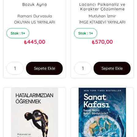
Bozuk Ayna
Lacancı Psikanaliz ve
Karakter Çözümleme
Ramani Durvasula
Mutluhan İzmir
OKUYAN US YAYINLARI
İMGE KİTABEVİ YAYINLARI
Stok : 1+
Stok : 1+
445,00
570,00
₺
₺
Sepete Ekle
Sepete Ekle