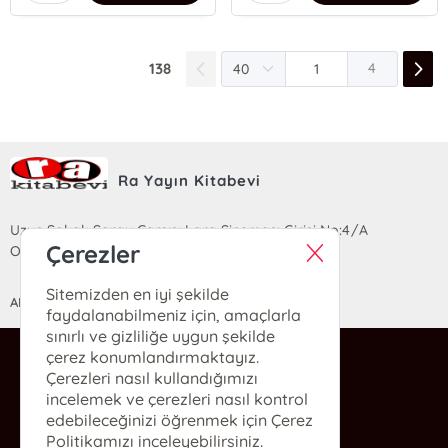
138
4
Ra Yayın Kitabevi
Uzun Sokak Saray Çarşısı Lara Sineması Girişi No:4/A
Çerezler
Ortahisar/TRABZON
Sitemizden en iyi şekilde
ANASAYFA
YARDIM
İLETİŞİM
faydalanabilmeniz için, amaçlarla
sınırlı ve gizliliğe uygun şekilde
çerez konumlandırmaktayız.
ra@rakitap.com
Çerezleri nasıl kullandığımızı
0(462) 326 49 71
incelemek ve çerezleri nasıl kontrol
edebileceğinizi öğrenmek için Çerez
Politikamızı inceleyebilirsiniz.