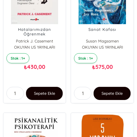
Hatalarımızdan
Sanat Kafası
Öğrenmek
Patrick J. Casement
Susan Magsamen
OKUYAN US YAYINLARI
OKUYAN US YAYINLARI
Ivy Ross
Stok : 1+
Stok : 1+
430,00
575,00
₺
₺
Sepete Ekle
Sepete Ekle