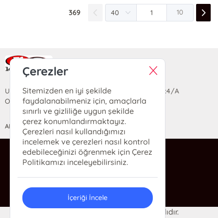
369
10
Ra Yayın Kitabevi
Çerezler
Sitemizden en iyi şekilde
Uzun Sokak Saray Çarşısı Lara Sineması Girişi No:4/A
faydalanabilmeniz için, amaçlarla
Ortahisar/TRABZON
sınırlı ve gizliliğe uygun şekilde
çerez konumlandırmaktayız.
ANASAYFA
YARDIM
İLETİŞİM
Çerezleri nasıl kullandığımızı
incelemek ve çerezleri nasıl kontrol
edebileceğinizi öğrenmek için Çerez
ra@rakitap.com
Politikamızı inceleyebilirsiniz.
0(462) 326 49 71
İçeriği İncele
© 2024 Ra Kitabevi. Her hakkı saklıdır.