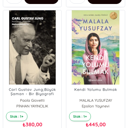
Carl Gustav Jung;Büyük
Kendi Yolumu Bulmak
Şaman - Bir Biyografi
Paola Giovetti
MALALA YUSUFZAY
PİNHAN YAYINCILIK
Epsilon Yayınevi
Stok : 1+
Stok : 1+
380,00
445,00
₺
₺