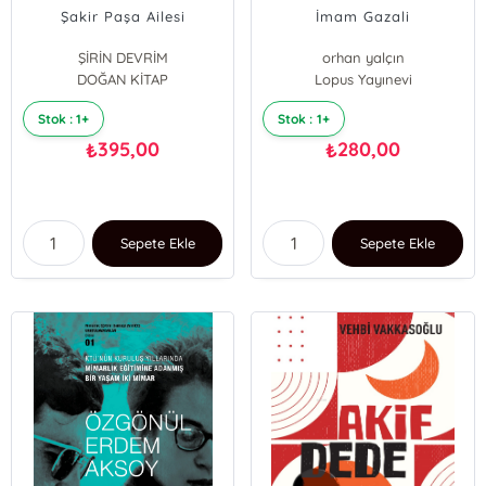
Şakir Paşa Ailesi
İmam Gazali
ŞİRİN DEVRİM
orhan yalçın
DOĞAN KİTAP
Lopus Yayınevi
Stok : 1+
Stok : 1+
395,00
280,00
₺
₺
Sepete Ekle
Sepete Ekle