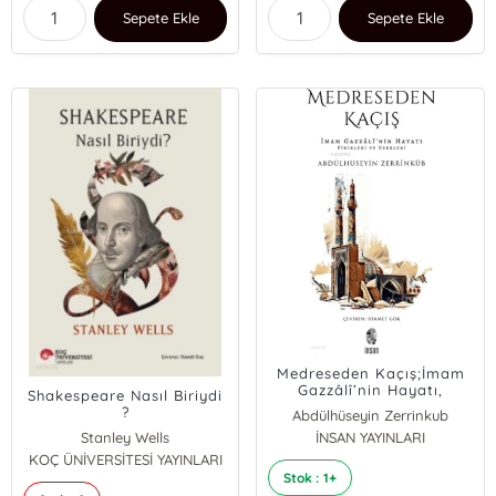
Sepete Ekle
Sepete Ekle
Medreseden Kaçış;İmam
Gazzâlî’nin Hayatı,
Shakespeare Nasıl Biriydi
Fikirleri ve Eserleri
?
Abdülhüseyin Zerrinkub
Stanley Wells
İNSAN YAYINLARI
KOÇ ÜNİVERSİTESİ YAYINLARI
Stok : 1+