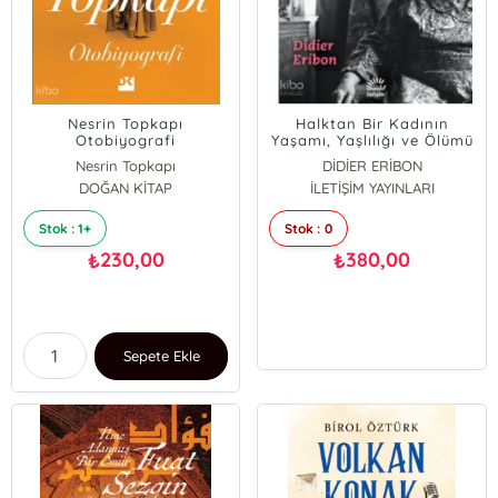
Nesrin Topkapı
Halktan Bir Kadının
Otobiyografi
Yaşamı, Yaşlılığı ve Ölümü
Nesrin Topkapı
DİDİER ERİBON
DOĞAN KİTAP
İLETİŞİM YAYINLARI
Stok : 1+
Stok : 0
230,00
380,00
₺
₺
Sepete Ekle