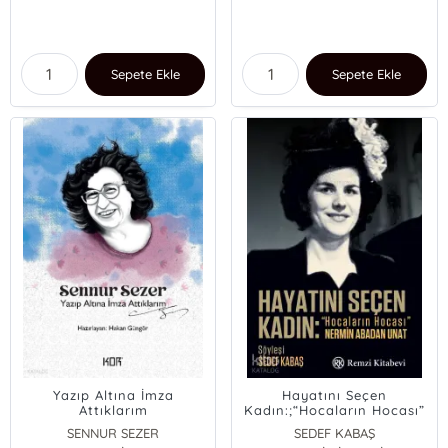
Sepete Ekle
Sepete Ekle
Yazıp Altına İmza
Hayatını Seçen
Attıklarım
Kadın:;“Hocaların Hocası”
Nermin Abadan Unat
SENNUR SEZER
SEDEF KABAŞ