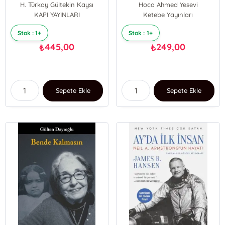
Divan
H. Türkay Gültekin Kaysı
Hoca Ahmed Yesevi
KAPI YAYINLARI
Ketebe Yayınları
Stok : 1+
Stok : 1+
445,00
249,00
₺
₺
Sepete Ekle
Sepete Ekle