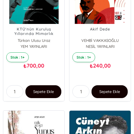
KTÜ'nün Kuruluş
Akif Dede
Yıllarında Mimarlık
Eğitimine Adanmış Bir
Türkan Ulusu Uraz
VEHBİ VAKKASOĞLU
Yaşam İki Mimar: Özgönül
YEM YAYINLARI
Ahsen Özsoy
NESİL YAYINLARI
- Erdem Aksoy
Stok : 1+
Stok : 1+
700,00
240,00
₺
₺
Sepete Ekle
Sepete Ekle