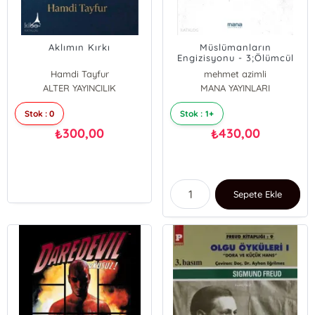
Aklımın Kırkı
Müslümanların
Engizisyonu - 3;Ölümcül
Kovuşturmalar, Mihneler
Hamdi Tayfur
mehmet azimli
ALTER YAYINCILIK
MANA YAYINLARI
Stok : 0
Stok : 1+
300,00
430,00
₺
₺
Sepete Ekle