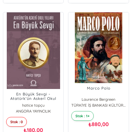
Marco Polo
En Büyük Sevgi -
Atatürk’ün Askerî Okul
Laurence Bergreen
Yılları
hatice topçu
TÜRKİYE İŞ BANKASI KÜLTÜR YAYINLARI
ANGORA YAYINCILIK
Stok : 1+
Stok : 0
880,00
₺
180,00
₺