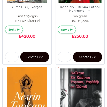
Yılmaz Büyükerşen
Ronaldo - Benim Futbol
Kahramanım
Suat Çağlayan
rob green
İNKILAP KİTABEVİ
Dokuz Çocuk
Stok : 1+
Stok : 1+
420,00
250,00
₺
₺
Sepete Ekle
Sepete Ekle