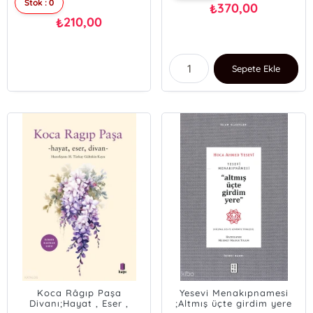
Stok : 0
370,00
₺
210,00
₺
Sepete Ekle
Koca Râgıp Paşa
Yesevi Menakıpnamesi
Divanı;Hayat , Eser ,
;Altmış üçte girdim yere