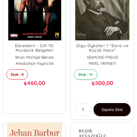
Daredevil - Cilt 10;
Olgu Öyküleri 1 "Dora ve
Murdock Belgeleri
Küçük Hans"
Brian Michael Bendis
SİGMUND FREUD
Arkabahçe Yayıncılık
PAYEL YAYINEVİ
Stok : 0
Stok : 1+
460,00
500,00
₺
₺
Sepete Ekle