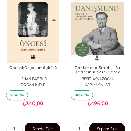
Öncesi;Özyaşamöyküsü
Danişmend;Sıradışı Bir
Tarihçinin Şair Olarak
Portresi
JEHAN BARBUR
BEŞİR AYVAZOĞLU
DOĞAN KİTAP
KAPI YAYINLARI
Stok : 1+
Stok : 1+
340,00
495,00
₺
₺
Sepete Ekle
Sepete Ekle