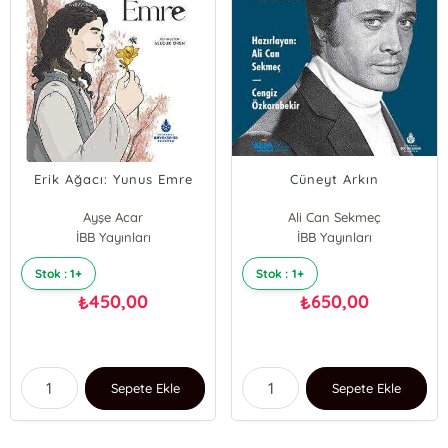
Erik Ağacı: Yunus Emre
Cüneyt Arkın
Ayşe Acar
Ali Can Sekmeç
İBB Yayınları
CENGİZ ÖZKARABEKİR
İBB Yayınları
Stok : 1+
Stok : 1+
450,00
650,00
₺
₺
Sepete Ekle
Sepete Ekle