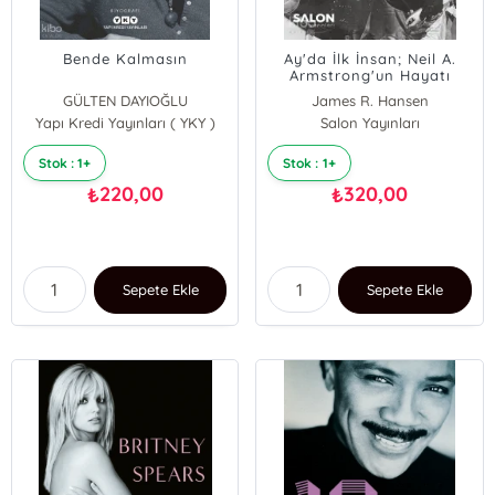
Bende Kalmasın
Ay'da İlk İnsan; Neil A.
Armstrong'un Hayatı
GÜLTEN DAYIOĞLU
James R. Hansen
Yapı Kredi Yayınları ( YKY )
Salon Yayınları
Stok : 1+
Stok : 1+
220,00
320,00
₺
₺
Sepete Ekle
Sepete Ekle