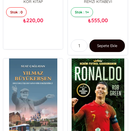
KOR KİTAP
REMZİ KİTABEVİ
Stok : 0
Stok : 1+
220,00
555,00
₺
₺
Sepete Ekle