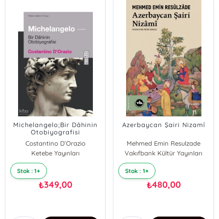
Michelangelo;Bir Dâhinin
Azerbaycan Şairi Nizamî
Otobiyografisi
Costantino D’Orazio
Mehmed Emin Resulzade
Ketebe Yayınları
Vakıfbank Kültür Yayınları
Stok : 1+
Stok : 1+
349,00
480,00
₺
₺