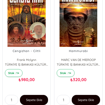
Cengizhan - Ciltli
Hammurabi
Frank Mclynn
MARC VAN DE MİEROOP
TÜRKİYE İŞ BANKASI KÜLTÜR YAYINLARI
TÜRKİYE İŞ BANKASI KÜLTÜR YAYINLARI
Stok : 1+
Stok : 1+
980,00
320,00
₺
₺
Sepete Ekle
Sepete Ekle