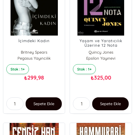
İçimdeki Kadın
Yaşam ve Yaratıcılık
Üzerine 12 Nota
Britney Spears
Quincy Jones
Pegasus Yayıncılık
Epsilon Yayınevi
Stok : 1+
Stok : 1+
299,98
325,00
₺
₺
Sepete Ekle
Sepete Ekle