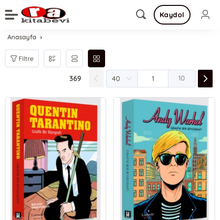
Kaydol
Anasayfa
Filtre
369
10