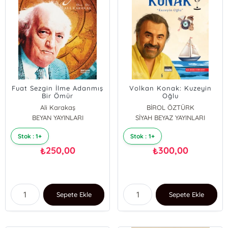
Fuat Sezgin İlme Adanmış
Volkan Konak: Kuzeyin
Bir Ömür
Oğlu
Ali Karakaş
BİROL ÖZTÜRK
BEYAN YAYINLARI
SİYAH BEYAZ YAYINLARI
Stok : 1+
Stok : 1+
250,00
300,00
₺
₺
Sepete Ekle
Sepete Ekle