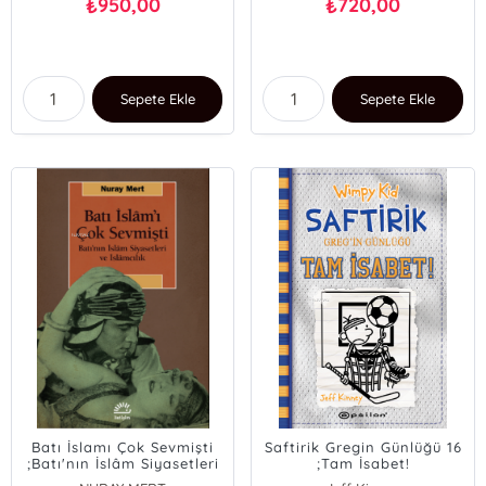
950,00
720,00
₺
₺
Sepete Ekle
Sepete Ekle
Batı İslamı Çok Sevmişti
Saftirik Gregin Günlüğü 16
;Batı'nın İslâm Siyasetleri
;Tam İsabet!
ve İslâmcılık