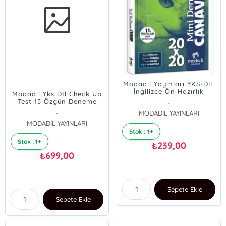
Modadil Yayınları YKS-DİL
İngilizce Ön Hazırlık
Modadil Yks Di̇l Check Up
20x20 Mini Deneme
Test 15 Özgün Deneme
-
Canavarı
Yeni
-
MODADİL YAYINLARI
MODADİL YAYINLARI
Stok : 1+
Stok : 1+
239,00
₺
699,00
₺
Sepete Ekle
Sepete Ekle