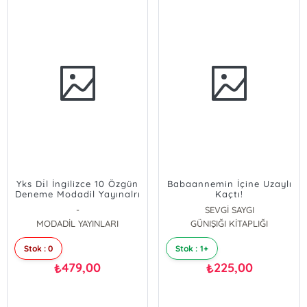
Yks Di̇l İngilizce 10 Özgün
Babaannemin İçine Uzaylı
Deneme Modadil Yayınalrı
Kaçtı!
-
SEVGİ SAYGI
MODADİL YAYINLARI
GÜNIŞIĞI KİTAPLIĞI
Stok : 0
Stok : 1+
479,00
225,00
₺
₺