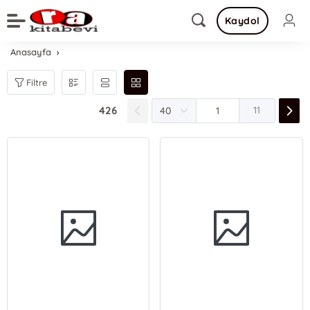
Kaydol
Anasayfa
Filtre
426
11