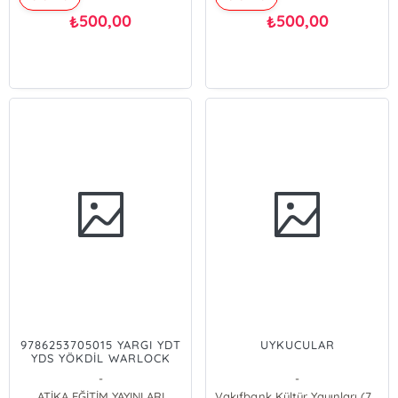
500,00
500,00
₺
₺
9786253705015 YARGI YDT
UYKUCULAR
YDS YÖKDİL WARLOCK
GRAMMAR DİL BİL -2025 -
-
-
(9786253705015)
ATİKA EĞİTİM YAYINLARI
Vakıfbank Kültür Yayınları (76258)