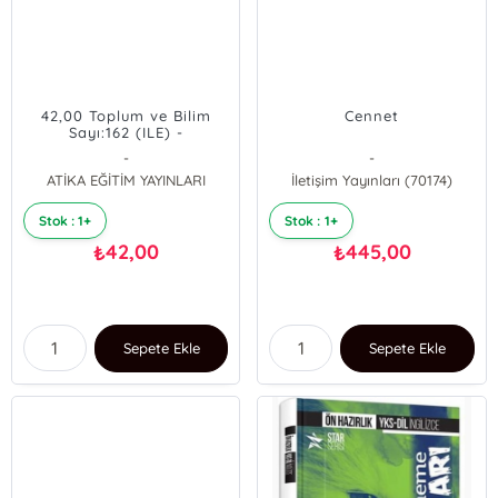
42,00 Toplum ve Bilim
Cennet
Sayı:162 (ILE) -
(9771300931622)
-
-
ATİKA EĞİTİM YAYINLARI
İletişim Yayınları (70174)
Stok : 1+
Stok : 1+
42,00
445,00
₺
₺
Sepete Ekle
Sepete Ekle