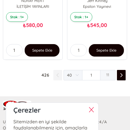
NURAY MERT
Jeff Kinney
İLETİŞİM YAYINLARI
Epsilon Yayınevi
Stok : 1+
Stok : 1+
580,00
545,00
₺
₺
Sepete Ekle
Sepete Ekle
426
11
Ra Yayın Kitabevi
Çerezler
Sitemizden en iyi şekilde
Uzun Sokak Saray Çarşısı Lara Sineması Girişi No:4/A
faydalanabilmeniz için, amaçlarla
Ortahisar/TRABZON