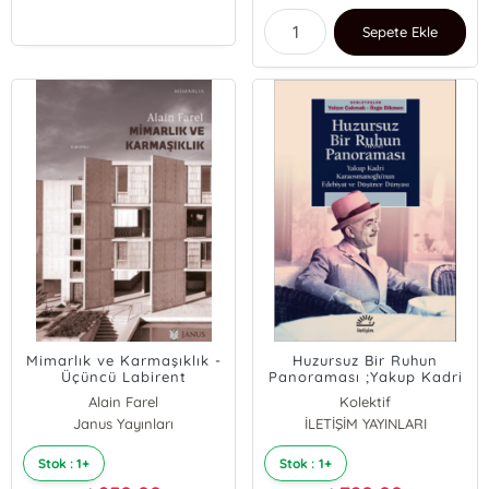
Sepete Ekle
Mimarlık ve Karmaşıklık -
Huzursuz Bir Ruhun
Üçüncü Labirent
Panoraması ;Yakup Kadri
Karaosmanoğlu'nun
Alain Farel
Kolektif
Edebiyat ve Düşünce
Janus Yayınları
İLETİŞİM YAYINLARI
Dünyası
Stok : 1+
Stok : 1+