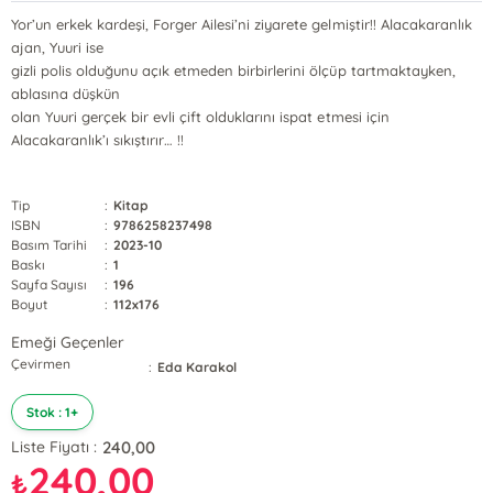
Yor’un erkek kardeşi, Forger Ailesi’ni ziyarete gelmiştir!! Alacakaranlık
ajan, Yuuri ise
gizli polis olduğunu açık etmeden birbirlerini ölçüp tartmaktayken,
ablasına düşkün
olan Yuuri gerçek bir evli çift olduklarını ispat etmesi için
Alacakaranlık’ı sıkıştırır… !!
Tip
:
Kitap
ISBN
:
9786258237498
Basım Tarihi
:
2023-10
Baskı
:
1
Sayfa Sayısı
:
196
Boyut
:
112x176
Emeği Geçenler
Çevirmen
:
Eda Karakol
Stok : 1+
240,00
Liste Fiyatı :
240,00
₺