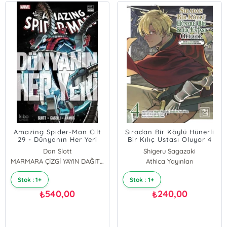
Amazing Spider-Man Cilt
Sıradan Bir Köylü Hünerli
29 - Dünyanın Her Yeri
Bir Kılıç Ustası Oluyor 4
Dan Slott
Shigeru Sagazaki
MARMARA ÇİZGİ YAYIN DAĞITIM
Athica Yayınları
Stok : 1+
Stok : 1+
540,00
240,00
₺
₺