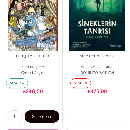
Fairy Tail 21. Cilt
Sineklerin Tanrısı
Hiro Maşima
WİLLİAM GOLDİNG
Gerekli Şeyler
DOMİNGO YAYINEVİ
Stok : 1+
Stok : 0
240,00
475,00
₺
₺
Sepete Ekle