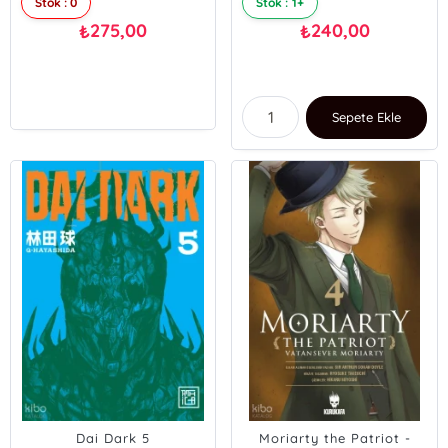
Stok : 0
Stok : 1+
275,00
240,00
₺
₺
Sepete Ekle
Dai Dark 5
Moriarty the Patriot -