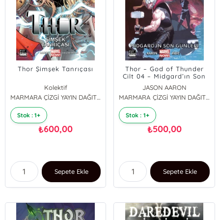
Thor Şimşek Tanrıçası
Thor – God of Thunder
Cilt 04 – Midgard’ın Son
Günleri
Kolektif
JASON AARON
MARMARA ÇİZGİ YAYIN DAĞITIM
MARMARA ÇİZGİ YAYIN DAĞITIM
Stok : 1+
Stok : 1+
600,00
500,00
₺
₺
Sepete Ekle
Sepete Ekle