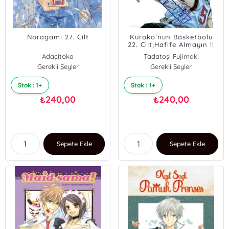
Noragami 27. Cilt
Kuroko’nun Basketbolu
22. Cilt;Hafife Almayın !!
Adaçitoka
Tadatoşi Fujimaki
Gerekli Şeyler
Gerekli Şeyler
Stok : 1+
Stok : 1+
240,00
240,00
₺
₺
Sepete Ekle
Sepete Ekle