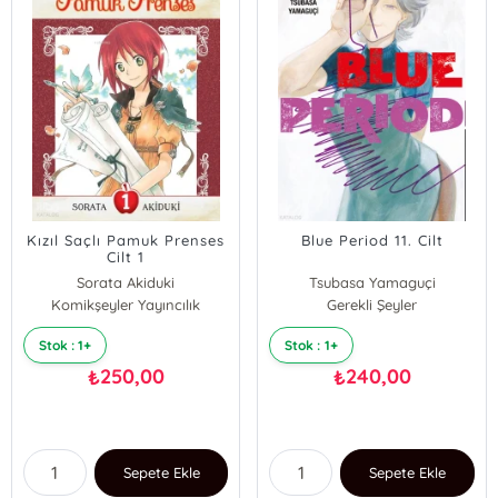
Kızıl Saçlı Pamuk Prenses
Blue Period 11. Cilt
Cilt 1
Sorata Akiduki
Tsubasa Yamaguçi
Komikşeyler Yayıncılık
Gerekli Şeyler
Stok : 1+
Stok : 1+
250,00
240,00
₺
₺
Sepete Ekle
Sepete Ekle