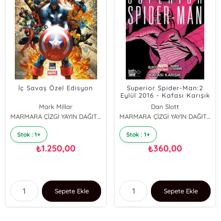
İç Savaş Özel Edisyon
Superior Spider-Man:2
Eylül 2016 - Kafası Karışık
Mark Millar
Dan Slott
MARMARA ÇİZGİ YAYIN DAĞITIM
MARMARA ÇİZGİ YAYIN DAĞITIM
Stok : 1+
Stok : 1+
1.250,00
360,00
₺
₺
Sepete Ekle
Sepete Ekle