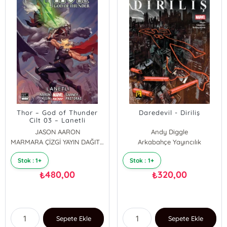
Thor – God of Thunder
Daredevil - Diriliş
Cilt 03 – Lanetli
JASON AARON
Andy Diggle
MARMARA ÇİZGİ YAYIN DAĞITIM
Arkabahçe Yayıncılık
Stok : 1+
Stok : 1+
480,00
320,00
₺
₺
Sepete Ekle
Sepete Ekle