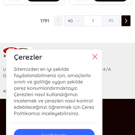
1791
45
Ra Yayın Kitabevi
Çerezler
Sitemizden en iyi şekilde
Uzun Sokak Saray Çarşısı Lara Sineması Girişi No:4/A
faydalanabilmeniz için, amaçlarla
Ortahisar/TRABZON
sınırlı ve gizliliğe uygun şekilde
çerez konumlandırmaktayız.
ANASAYFA
YARDIM
İLETİŞİM
Çerezleri nasıl kullandığımızı
incelemek ve çerezleri nasıl kontrol
edebileceğinizi öğrenmek için Çerez
ra@rakitap.com
Politikamızı inceleyebilirsiniz.
0(462) 326 49 71