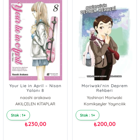
Your Lie in April – Nisan
Moriwaki'nin Deprem
Yalanı 8
Rehberi
naoshi arakawa
Yoshinori Moriwaki
AKILÇELEN KİTAPLAR
Komikşeyler Yayıncılık
Stok : 1+
Stok : 1+
230,00
200,00
₺
₺