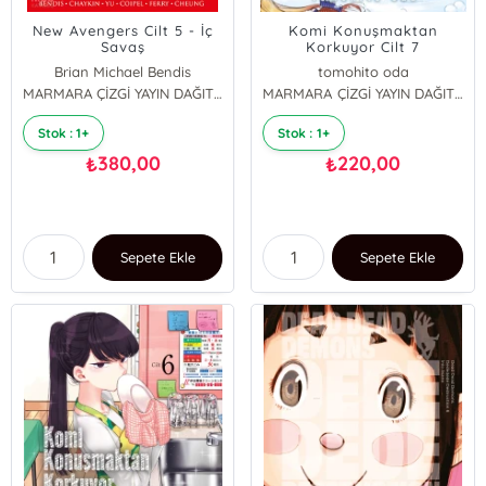
New Avengers Cilt 5 - İç
Komi Konuşmaktan
Savaş
Korkuyor Cilt 7
Brian Michael Bendis
tomohito oda
MARMARA ÇİZGİ YAYIN DAĞITIM
MARMARA ÇİZGİ YAYIN DAĞITIM
Stok : 1+
Stok : 1+
380,00
220,00
₺
₺
Sepete Ekle
Sepete Ekle