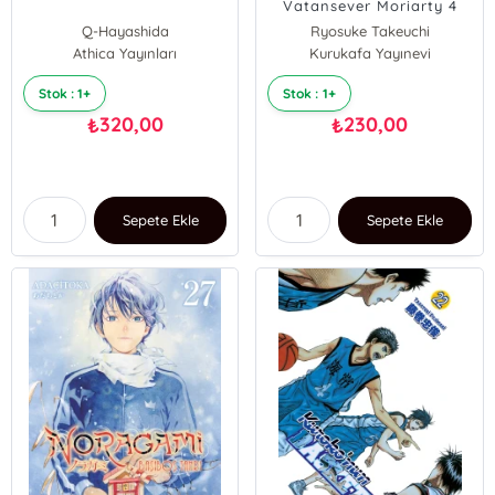
Vatansever Moriarty 4
Q-Hayashida
Ryosuke Takeuchi
Athica Yayınları
Kurukafa Yayınevi
Stok : 1+
Stok : 1+
320,00
230,00
₺
₺
Sepete Ekle
Sepete Ekle