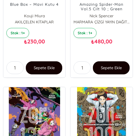
Blue Box – Mavi Kutu 4
Amazing Spider-Man
Vol.5 Cilt 10 ; Green
Goblin Dönüyor
Kouji Miura
Nick Spencer
AKILÇELEN KİTAPLAR
MARMARA ÇİZGİ YAYIN DAĞITIM
Stok : 1+
Stok : 1+
230,00
480,00
₺
₺
Sepete Ekle
Sepete Ekle