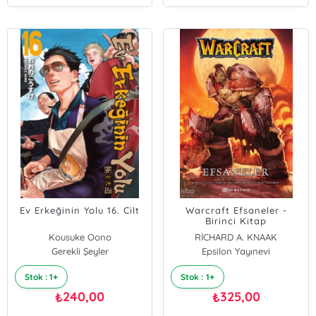
Ev Erkeğinin Yolu 16. Cilt
Warcraft Efsaneler -
Birinci Kitap
Kousuke Oono
RİCHARD A. KNAAK
Gerekli Şeyler
Epsilon Yayınevi
Stok : 1+
Stok : 1+
240,00
325,00
₺
₺