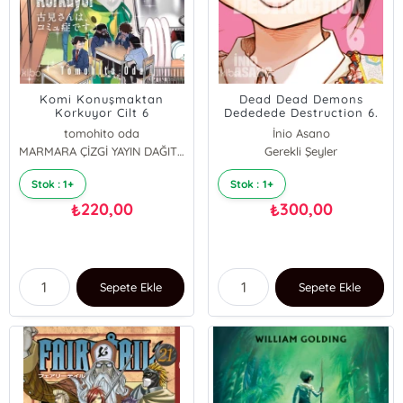
Komi Konuşmaktan
Dead Dead Demons
Korkuyor Cilt 6
Dededede Destruction 6.
Cilt
tomohito oda
İnio Asano
MARMARA ÇİZGİ YAYIN DAĞITIM
Gerekli Şeyler
Stok : 1+
Stok : 1+
220,00
300,00
₺
₺
Sepete Ekle
Sepete Ekle