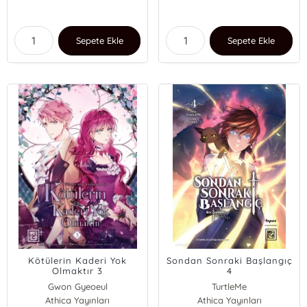
Sepete Ekle
Sepete Ekle
Kötülerin Kaderi Yok
Sondan Sonraki Başlangıç
Olmaktır 3
4
Gwon Gyeoeul
TurtleMe
Athica Yayınları
Athica Yayınları