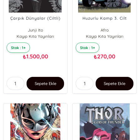
Çarpık Dünyalar (Ciltli)
Huzurlu Kamp 3. Cilt
Junji Ito
Afro
Kayıp Kıta Yayınları
Kayıp Kıta Yayınları
Stok : 1+
Stok : 1+
1.500,00
270,00
₺
₺
Sepete Ekle
Sepete Ekle