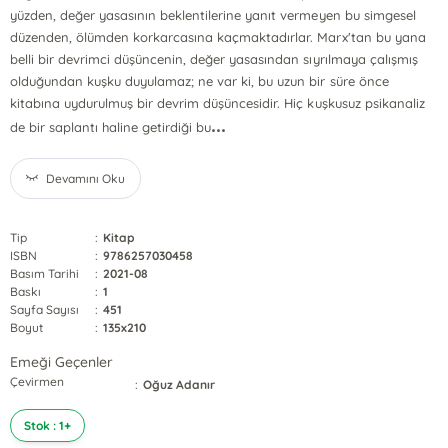
yüzden, değer yasasının beklentilerine yanıt vermeyen bu simgesel
düzenden, ölümden korkarcasına kaçmaktadırlar. Marx'tan bu yana
belli bir devrimci düşüncenin, değer yasasından sıyrılmaya çalışmış
olduğundan kuşku duyulamaz; ne var ki, bu uzun bir süre önce
kitabına uydurulmuş bir devrim düşüncesidir. Hiç kuşkusuz psikanaliz
...
de bir saplantı haline getirdiği bu
Devamını Oku
Tip
:
Kitap
ISBN
:
9786257030458
Basım Tarihi
:
2021-08
Baskı
:
1
Sayfa Sayısı
:
451
Boyut
:
135x210
Emeği Geçenler
Çevirmen
:
Oğuz Adanır
Stok : 1+