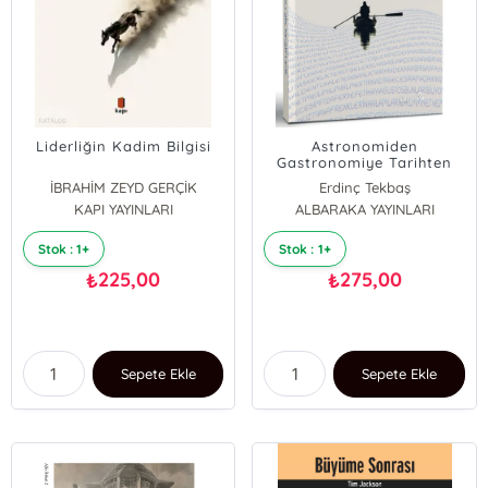
Liderliğin Kadim Bilgisi
Astronomiden
Gastronomiye Tarihten
Coğrafyaya Etimolojik
İBRAHİM ZEYD GERÇİK
Erdinç Tekbaş
Keşifler
KAPI YAYINLARI
ALBARAKA YAYINLARI
Stok : 1+
Stok : 1+
225,00
275,00
₺
₺
Sepete Ekle
Sepete Ekle