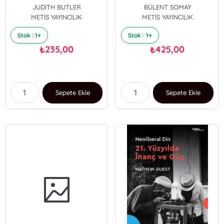
ve Pandeminin
Kardeşlik Rejimi İçin
JUDİTH BUTLER
BÜLENT SOMAY
Fenomenolojisi
Öneriler
METİS YAYINCILIK
METİS YAYINCILIK
Stok : 1+
Stok : 1+
235,00
425,00
₺
₺
Sepete Ekle
Sepete Ekle