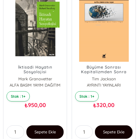
İktisadi Hayatın
Büyüme Sonrası
Sosyolojisi
Kapitalizmden Sonra
Yaşam
Mark Granovetter
Tim Jackson
ALFA BASIM YAYIM DAĞITIM
Richard Swedberg
AYRINTI YAYINLARI
Stok : 1+
Stok : 1+
950,00
320,00
₺
₺
Sepete Ekle
Sepete Ekle