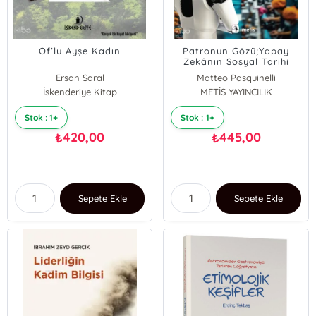
Of’lu Ayşe Kadın
Patronun Gözü;Yapay
Zekânın Sosyal Tarihi
Ersan Saral
Matteo Pasquinelli
İskenderiye Kitap
METİS YAYINCILIK
Stok : 1+
Stok : 1+
420,00
445,00
₺
₺
Sepete Ekle
Sepete Ekle