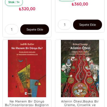
Stok : 1+
360,00
₺
320,00
₺
Sepete Ekle
Sepete Ekle
Ne Menem Bir Dünya
Ailenin Ötesi;Başka Bir
Bu?;İnsanlararası Bağların
Üreme, Cinsellik ve