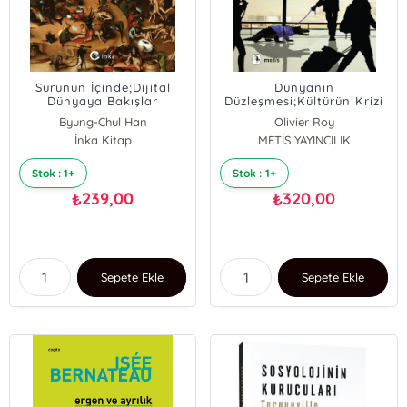
Sürünün İçinde;Dijital
Dünyanın
Dünyaya Bakışlar
Düzleşmesi;Kültürün Krizi
ve Normların Tahakkümü
Byung-Chul Han
Olivier Roy
İnka Kitap
METİS YAYINCILIK
Stok : 1+
Stok : 1+
239,00
320,00
₺
₺
Sepete Ekle
Sepete Ekle