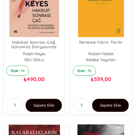
Hakikat Sonrası Çağ:
İlerleme Fikrin Tarihi
Günümüz Dünyasında
Yalancılık Ve Aldatma
Ralph Keyes
Robert Nisbet
DELİ DOLU
Ketebe Yayınları
Stok : 1+
Stok : 1+
490,00
539,00
₺
₺
Sepete Ekle
Sepete Ekle