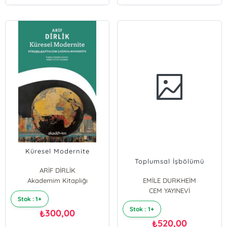
Küresel Modernite
Toplumsal İşbölümü
ARİF DİRLİK
Akademim Kitaplığı
EMİLE DURKHEİM
CEM YAYINEVİ
Stok : 1+
Stok : 1+
300,00
₺
520,00
₺