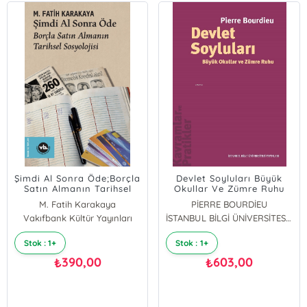
Şimdi Al Sonra Öde;Borçla
Devlet Soyluları Büyük
Satın Almanın Tarihsel
Okullar Ve Zümre Ruhu
Sosyolojisi
M. Fatih Karakaya
PİERRE BOURDİEU
Vakıfbank Kültür Yayınları
İSTANBUL BİLGİ ÜNİVERSİTESİ YAYINLARI
Stok : 1+
Stok : 1+
390,00
603,00
₺
₺