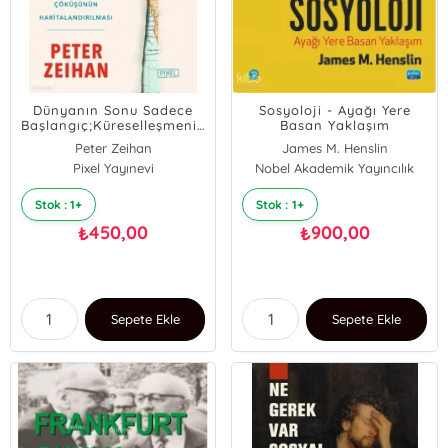
Dünyanın Sonu Sadece
Sosyoloji - Ayağı Yere
Başlangıç;Küreselleşmenin
Basan Yaklaşım
Çöküşünün
Peter Zeihan
James M. Henslin
Haritalandırılması
Pixel Yayınevi
Nobel Akademik Yayıncılık
Stok : 1+
Stok : 1+
450,00
900,00
₺
₺
Sepete Ekle
Sepete Ekle