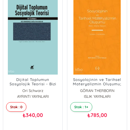
Dijital Toplumun
Sosyolojinin ve Tarihsel
Sosyolojik Teorisi - Bizi
Materyalizmin Oluşumu;
Birbirimize Bağlayan
Bilim, Sınıf ve Toplum
Ori Schwarz
GÖRAN THERBORN
Kodlar
AYRINTI YAYINLARI
ISLIK YAYINLARI
Stok : 0
Stok : 1+
340,00
785,00
₺
₺