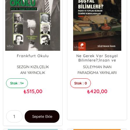
Frankfurt Okulu
Ne Gerek Var Sosyal
Bilimlere?;İnsan ve
Toplum Bilimleri Üzerine
SEZGİN KIZILÇELİK
SÜLEYMAN İNAN
Sorgulamalar
ANI YAYINCILIK
PARADİGMA YAYINLARI
Stok : 1+
Stok : 0
515,00
420,00
₺
₺
Sepete Ekle