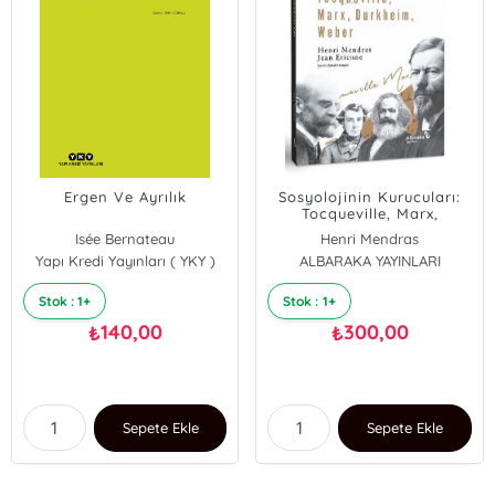
Ergen Ve Ayrılık
Sosyolojinin Kurucuları:
Tocqueville, Marx,
Durkheim, Weber
Isée Bernateau
Henri Mendras
Yapı Kredi Yayınları ( YKY )
ALBARAKA YAYINLARI
Stok : 1+
Stok : 1+
140,00
300,00
₺
₺
Sepete Ekle
Sepete Ekle