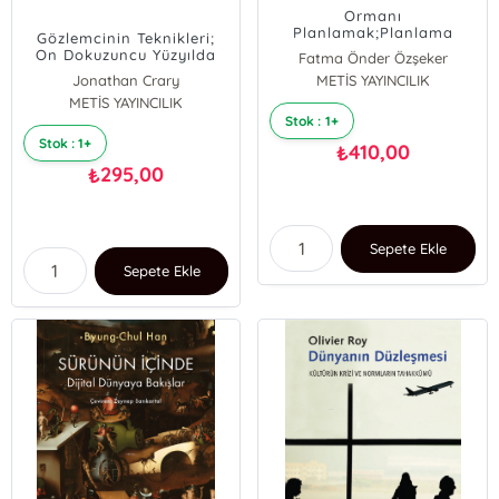
Ormanı
Planlamak;Planlama
Gözlemcinin Teknikleri;
Aklının Bir Eleştirisi
On Dokuzuncu Yüzyılda
Fatma Önder Özşeker
Görme ve Modernite
Jonathan Crary
METİS YAYINCILIK
METİS YAYINCILIK
Stok : 1+
Stok : 1+
410,00
₺
295,00
₺
Sepete Ekle
Sepete Ekle