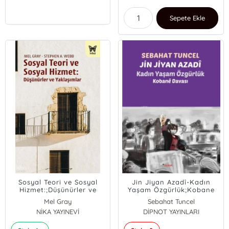
Sepete Ekle
Sosyal Teori ve Sosyal
Jin Jiyan Azadî-Kadın
Hizmet:;Düşünürler ve
Yaşam Özgürlük;Kobane
Yaklaşımlar
Davası
Mel Gray
Sebahat Tuncel
Stephen A. Webb
NİKA YAYINEVİ
DİPNOT YAYINLARI