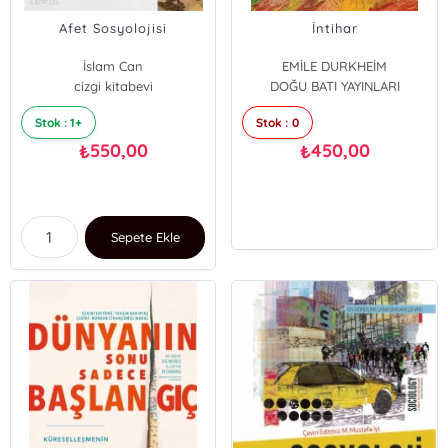
Afet Sosyolojisi
İntihar
İslam Can
EMİLE DURKHEİM
cizgi kitabevi
DOĞU BATI YAYINLARI
Stok : 1+
Stok : 0
550,00
450,00
₺
₺
Sepete Ekle