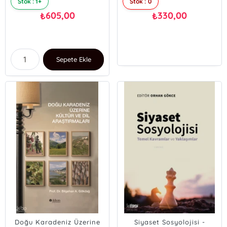
Stok : 1+
Stok : 0
605,00
330,00
₺
₺
Sepete Ekle
Doğu Karadeniz Üzerine
Siyaset Sosyolojisi -