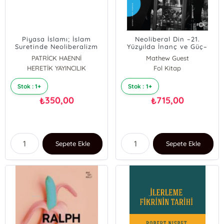
Piyasa İslamı; İslam
Neoliberal Din –21.
Suretinde Neoliberalizm
Yüzyılda İnanç ve Güç–
PATRİCK HAENNİ
Mathew Guest
HERETİK YAYINCILIK
Fol Kitap
Stok : 1+
Stok : 1+
350,00
715,00
₺
₺
Sepete Ekle
Sepete Ekle