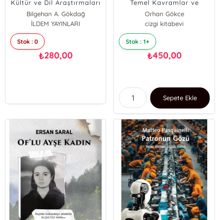
Kültür ve Dil Araştırmaları
Temel Kavramlar ve
Yaklaşımlar
Bilgehan A. Gökdağ
Orhan Gökce
İLDEM YAYINLARI
cizgi kitabevi
Stok : 0
Stok : 1+
280,00
450,00
₺
₺
Sepete Ekle