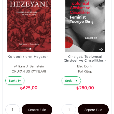
Kalabalıkların Heyezanı
Cinsiyet, Toplumsal
Cinsiyet ve Cinsellikler;–
Feminist Teoriye Giriş–
William J. Bernstein
Elsa Dorlin
OKUYAN US YAYINLARI
Fol Kitap
Stok : 1+
Stok : 1+
625,00
280,00
₺
₺
Sepete Ekle
Sepete Ekle