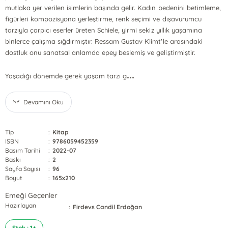
mutlaka yer verilen isimlerin başında gelir. Kadın bedenini betimleme,
figürleri kompozisyona yerleştirme, renk seçimi ve dışavurumcu
tarzıyla çarpıcı eserler üreten Schiele, yirmi sekiz yıllık yaşamına
binlerce çalışma sığdırmıştır. Ressam Gustav Klimt'le arasındaki
dostluk onu sanatsal anlamda epey beslemiş ve geliştirmiştir.
...
Yaşadığı dönemde gerek yaşam tarzı g
Devamını Oku
Tip
:
Kitap
ISBN
:
9786059452359
Basım Tarihi
:
2022-07
Baskı
:
2
Sayfa Sayısı
:
96
Boyut
:
165x210
Emeği Geçenler
Hazırlayan
:
Firdevs Candil Erdoğan
Stok : 1+