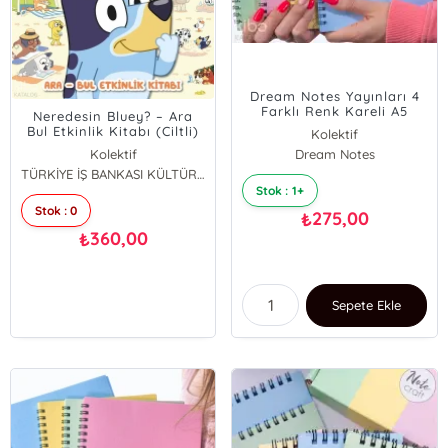
Dream Notes Yayınları 4
Farklı Renk Kareli A5
Neredesin Bluey? – Ara
Defter Seti
Bul Etkinlik Kitabı (Ciltli)
Kolektif
Kolektif
Dream Notes
TÜRKİYE İŞ BANKASI KÜLTÜR YAYINLARI
Stok : 1+
Stok : 0
275,00
₺
360,00
₺
Sepete Ekle