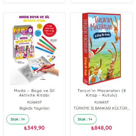
Moda – Boya ve Sil
Tarçın’ın Maceraları (8
Aktivite Kitabı
Kitap - Kutulu)
Kolektif
Kolektif
Bigkids Yayınları
TÜRKİYE İŞ BANKASI KÜLTÜR YAYINLARI
Stok : 1+
Stok : 1+
349,90
848,00
₺
₺