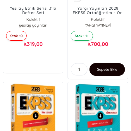
Yeşilay Etnik Serisi 3'lü
Yargı Yayınları 2028
Defter Seti
EKPSS Ortaöğretim - Ön
Lisans - Lisans Tüm
Kolektif
Kolektif
Dersler Tüm Adaylar İçin
yeşilay yayınları
YARGI YAYINEVİ
Tamamı Detaylı Çözümlü
10 Yıl Çıkmış Sorular
Stok : 0
Stok : 1+
319,00
700,00
₺
₺
Sepete Ekle