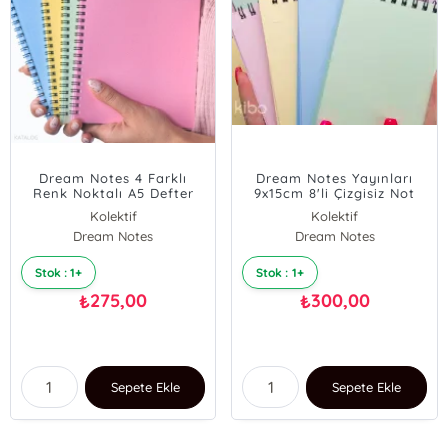
Dream Notes 4 Farklı
Dream Notes Yayınları
Renk Noktalı A5 Defter
9x15cm 8'li Çizgisiz Not
Seti
Defteri Seti - Renkli Kutu
Kolektif
Kolektif
Dream Notes
Dream Notes
Stok : 1+
Stok : 1+
275,00
300,00
₺
₺
Sepete Ekle
Sepete Ekle