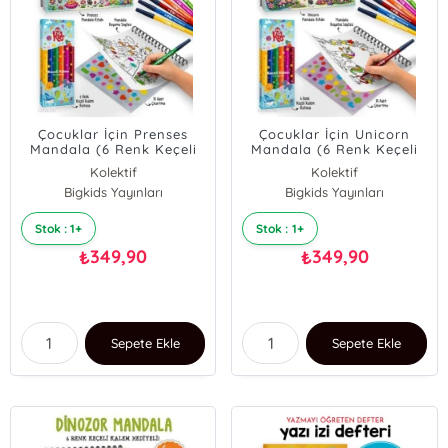
Çocuklar İçin Prenses
Çocuklar İçin Unicorn
Mandala (6 Renk Keçeli
Mandala (6 Renk Keçeli
Kalem ve 75 Adet
Kalem ve 75 Adet
Kolektif
Kolektif
Çıkartma Hediye!)
Çıkartma Hediye!)
Bigkids Yayınları
Bigkids Yayınları
Stok : 1+
Stok : 1+
349,90
349,90
₺
₺
Sepete Ekle
Sepete Ekle