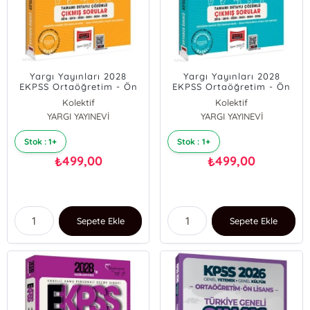
Yargı Yayınları 2028
Yargı Yayınları 2028
EKPSS Ortaöğretim - Ön
EKPSS Ortaöğretim - Ön
Lisans - Lisans Tüm
Lisans - Lisans Tüm
Kolektif
Kolektif
Dersler Genel Görme ve
Dersler İşitme 1 Adaylar
YARGI YAYINEVİ
YARGI YAYINEVİ
İşitme 2 Adaylar İçin
İçin Tamamı Detaylı
Tamamı Detaylı Çözümlü
Çözümlü 10 Yıl Çıkmış
10 Yıl Çıkmış Sorular
Sorular
Stok : 1+
Stok : 1+
499,00
499,00
₺
₺
Sepete Ekle
Sepete Ekle