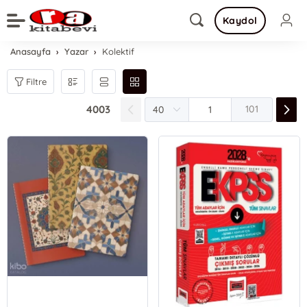
Kaydol
Anasayfa
Yazar
Kolektif
Filtre
4003
101