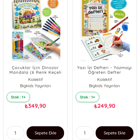
Çocuklar İçin Dinozor
Yazı İzi Defteri - Yazmayı
Mandala (6 Renk Keçeli
Öğreten Defter
Kalem ve 75 Adet
Kolektif
Kolektif
Çıkartma Hediye!)
Bigkids Yayınları
Bigkids Yayınları
Stok : 1+
Stok : 1+
349,90
249,90
₺
₺
Sepete Ekle
Sepete Ekle