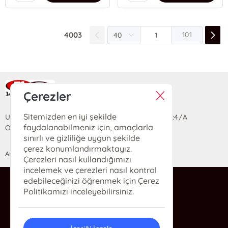
4003
101
Ra Yayın Kitabevi
Çerezler
Sitemizden en iyi şekilde
Uzun Sokak Saray Çarşısı Lara Sineması Girişi No:4/A
faydalanabilmeniz için, amaçlarla
Ortahisar/TRABZON
sınırlı ve gizliliğe uygun şekilde
çerez konumlandırmaktayız.
ANASAYFA
YARDIM
İLETİŞİM
Çerezleri nasıl kullandığımızı
incelemek ve çerezleri nasıl kontrol
edebileceğinizi öğrenmek için Çerez
ra@rakitap.com
Politikamızı inceleyebilirsiniz.
0(462) 326 49 71