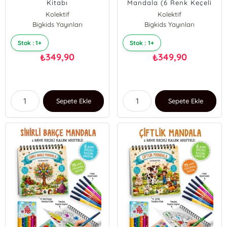
Kitabı
Mandala (6 Renk Keçeli
Kalem ve 75 Adet
Kolektif
Kolektif
Çıkartma Hediye!)
Bigkids Yayınları
Bigkids Yayınları
Stok : 1+
Stok : 1+
349,90
349,90
₺
₺
Sepete Ekle
Sepete Ekle