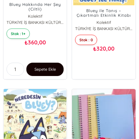
Bluey Hakkında Her Şey
(Ciltli)
Bluey ile Tanış –
Çıkartmalı Etkinlik Kitabı
Kolektif
TÜRKİYE İŞ BANKASI KÜLTÜR YAYINLARI
Kolektif
TÜRKİYE İŞ BANKASI KÜLTÜR YAYINLARI
Stok : 1+
Stok : 0
360,00
₺
320,00
₺
Sepete Ekle