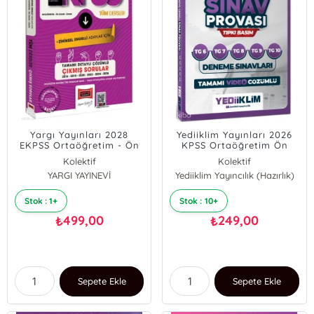
Yargı Yayınları 2028
Yediiklim Yayınları 2026
EKPSS Ortaöğretim - Ön
KPSS Ortaöğretim Ön
Lisans - Lisans Tüm
Lisans GY-GK Türkiye
Kolektif
Kolektif
Dersler Zihinsel Engelli
Geneli Sınav Provası Tıpkı
YARGI YAYINEVİ
Yediiklim Yayıncılık (Hazırlık)
Adaylar İçin Tamamı
Basım 6-7-8-9-10 Deneme
Detaylı Çözümlü 10 Yıl
Sınavları Tamamı Video
Çıkmış Sorular
Çözümlü
Stok : 1+
Stok : 10+
499,00
249,00
₺
₺
Sepete Ekle
Sepete Ekle