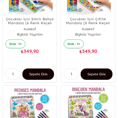
Çocuklar İçin Sihirli Bahçe
Çocuklar İçin Çiftlik
Mandala (6 Renk Keçeli
Mandala (6 Renk Keçeli
Kalem ve 75 Adet
Kalem ve 75 Adet
Kolektif
Kolektif
Çıkartma Hediye!)
Çıkartma Hediye!)
Bigkids Yayınları
Bigkids Yayınları
Stok : 1+
Stok : 1+
349,90
349,90
₺
₺
Sepete Ekle
Sepete Ekle