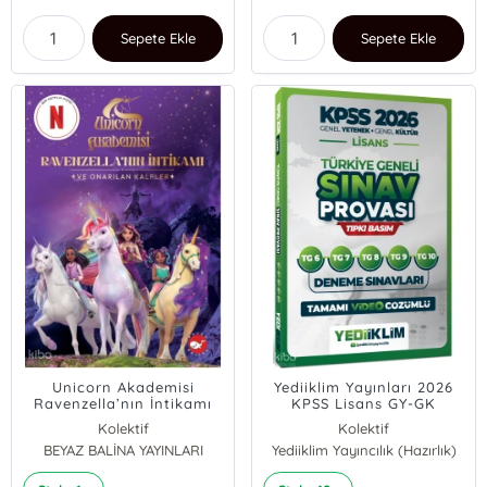
Sepete Ekle
Sepete Ekle
Unicorn Akademisi
Yediiklim Yayınları 2026
Ravenzella’nın İntikamı
KPSS Lisans GY-GK
ve Onarılan Kalpler
Türkiye Geneli Sınav
Kolektif
Kolektif
Provası Tıpkı Basım 6-7-
BEYAZ BALİNA YAYINLARI
Yediiklim Yayıncılık (Hazırlık)
8-9-10 Deneme Sınavları
Tamamı Video Çözümlü