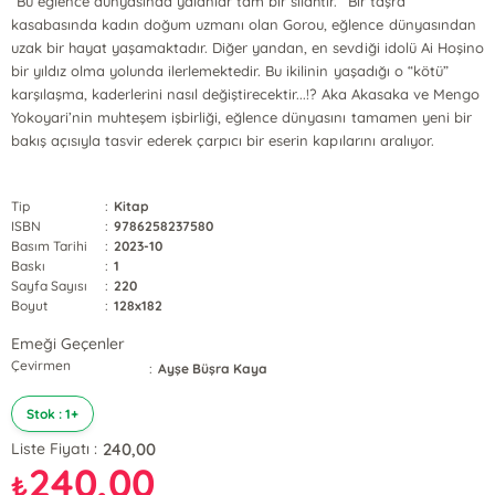
“Bu eğlence dünyasında yalanlar tam bir silahtır.” Bir taşra
kasabasında kadın doğum uzmanı olan Gorou, eğlence dünyasından
uzak bir hayat yaşamaktadır. Diğer yandan, en sevdiği idolü Ai Hoşino
bir yıldız olma yolunda ilerlemektedir. Bu ikilinin yaşadığı o “kötü”
karşılaşma, kaderlerini nasıl değiştirecektir...!? Aka Akasaka ve Mengo
Yokoyari’nin muhteşem işbirliği, eğlence dünyasını tamamen yeni bir
bakış açısıyla tasvir ederek çarpıcı bir eserin kapılarını aralıyor.
Tip
:
Kitap
ISBN
:
9786258237580
Basım Tarihi
:
2023-10
Baskı
:
1
Sayfa Sayısı
:
220
Boyut
:
128x182
Emeği Geçenler
Çevirmen
:
Ayşe Büşra Kaya
Stok : 1+
240,00
Liste Fiyatı :
240,00
₺