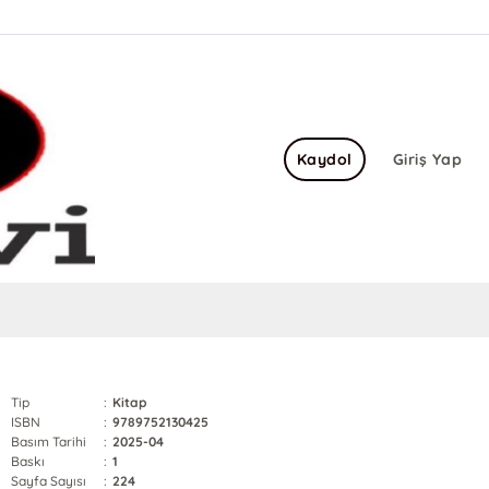
Kaydol
Giriş Yap
Tip
:
Kitap
ISBN
:
9789752130425
Basım Tarihi
:
2025-04
Baskı
:
1
Sayfa Sayısı
:
224