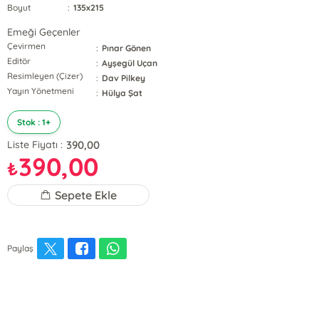
Boyut
:
135x215
Emeği Geçenler
Çevirmen
:
Pınar Gönen
Editör
:
Ayşegül Uçan
Resimleyen (Çizer)
:
Dav Pilkey
Yayın Yönetmeni
:
Hülya Şat
Stok : 1+
390,00
Liste Fiyatı :
390,00
₺
Sepete Ekle
Paylaş