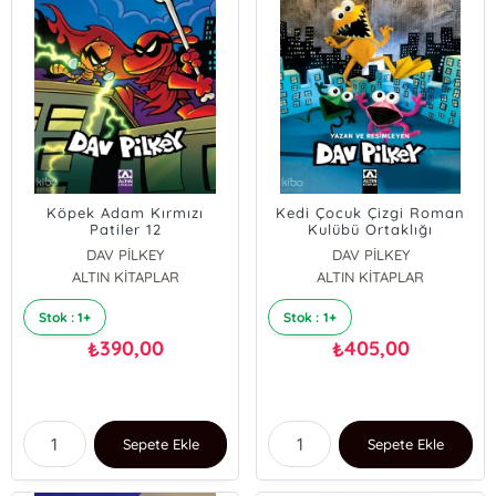
Köpek Adam Kırmızı
Kedi Çocuk Çizgi Roman
Patiler 12
Kulübü Ortaklığı
DAV PİLKEY
DAV PİLKEY
ALTIN KİTAPLAR
ALTIN KİTAPLAR
Stok : 1+
Stok : 1+
390,00
405,00
₺
₺
Sepete Ekle
Sepete Ekle