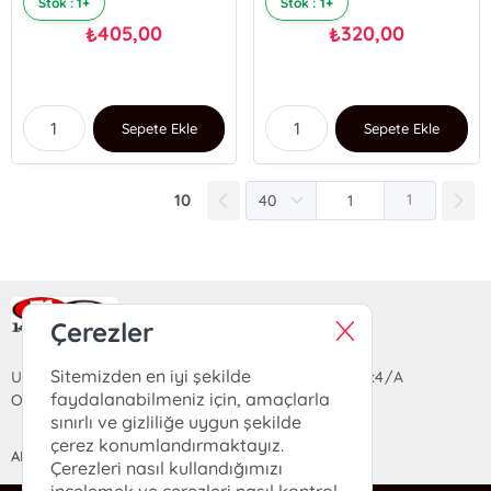
Stok : 1+
Stok : 1+
405,00
320,00
₺
₺
Sepete Ekle
Sepete Ekle
10
1
Ra Yayın Kitabevi
Çerezler
Sitemizden en iyi şekilde
Uzun Sokak Saray Çarşısı Lara Sineması Girişi No:4/A
faydalanabilmeniz için, amaçlarla
Ortahisar/TRABZON
sınırlı ve gizliliğe uygun şekilde
çerez konumlandırmaktayız.
ANASAYFA
YARDIM
İLETİŞİM
Çerezleri nasıl kullandığımızı