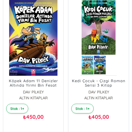
Köpek Adam 11 Denizler
Kedi Çocuk - Çizgi Roman
Altında Yirmi Bin Fesat
Serisi 3 Kitap
DAV PİLKEY
DAV PİLKEY
ALTIN KİTAPLAR
ALTIN KİTAPLAR
Stok : 1+
Stok : 1+
450,00
405,00
₺
₺