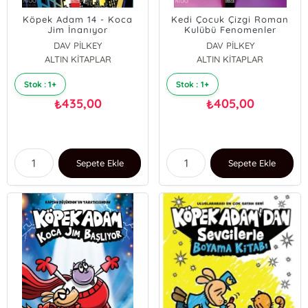
Köpek Adam 14 - Koca
Kedi Çocuk Çizgi Roman
Jim İnanıyor
Kulübü Fenomenler
DAV PİLKEY
DAV PİLKEY
ALTIN KİTAPLAR
ALTIN KİTAPLAR
Stok : 1+
Stok : 1+
435,00
405,00
₺
₺
Sepete Ekle
Sepete Ekle