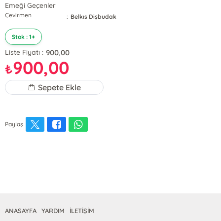
Emeği Geçenler
Çevirmen
:
Belkıs Dişbudak
Stok : 1+
900,00
Liste Fiyatı :
900,00
₺
Sepete Ekle
Paylaş
ANASAYFA
YARDIM
İLETİŞİM