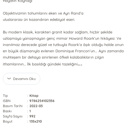
Hayatın Kaynağı
Objektivizmin tohumlarını eken ve Ayn Rand’a
uluslararası ün kazandıran edebiyat eseri.
Bu modern klasik, karakteri granit kadar sağlam, hiçbir şekilde
uzlaşmaya yanaşmayan genç mimar Howard Roark’un hikâyesi. Ve
inanılmaz derecede güzel ve tutkuyla Roark’a âşık olduğu halde onun
en büyük düşmanıyla evlenen Dominique Francon’un… Aynı zamanda
muhteşem bir dehaya sinirlenen öfkeli kalabalıkların çılgın
...
ithamlarının… İlk basıldığı gündeki tazeliğini
Devamını Oku
Tip
:
Kitap
ISBN
:
9786254102356
Basım Tarihi
:
2022-03
Baskı
:
1
Sayfa Sayısı
:
992
Boyut
:
135x210