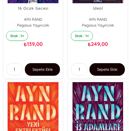
16 Ocak Gecesi
İdeal
AYN RAND
AYN RAND
Pegasus Yayıncılık
Pegasus Yayıncılık
Stok : 1+
Stok : 1+
139,00
249,00
₺
₺
Sepete Ekle
Sepete Ekle