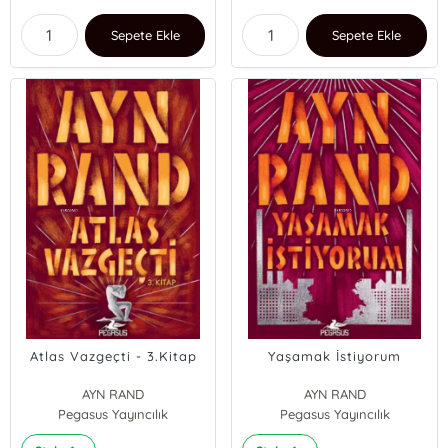
Sepete Ekle
Sepete Ekle
Atlas Vazgeçti - 3.Kitap
Yaşamak İstiyorum
AYN RAND
AYN RAND
Pegasus Yayıncılık
Pegasus Yayıncılık