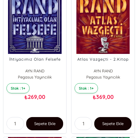
İhtiyacımız Olan Felsefe
Atlas Vazgeçti - 2.Kitap
AYN RAND
AYN RAND
Pegasus Yayıncılık
Pegasus Yayıncılık
Stok : 1+
Stok : 1+
269,00
369,00
₺
₺
Sepete Ekle
Sepete Ekle