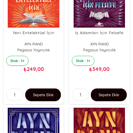
Yeni Entelektüel İçin
İş Adamları İçin Felsefe
AYN RAND
AYN RAND
Pegasus Yayıncılık
Pegasus Yayıncılık
Stok : 1+
Stok : 1+
249,00
349,00
₺
₺
Sepete Ekle
Sepete Ekle