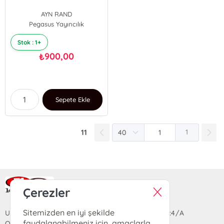
AYN RAND
Pegasus Yayıncılık
Stok : 1+
900,00
₺
Sepete Ekle
11
1
Ra Yayın Kitabevi
Çerezler
Sitemizden en iyi şekilde
Uzun Sokak Saray Çarşısı Lara Sineması Girişi No:4/A
faydalanabilmeniz için, amaçlarla
Ortahisar/TRABZON