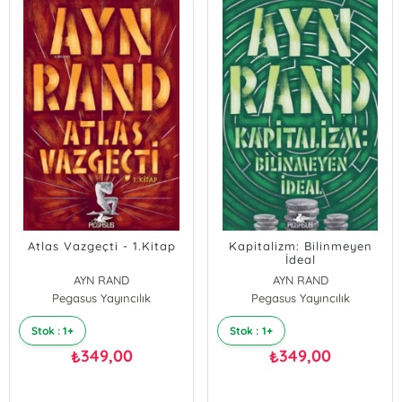
Atlas Vazgeçti - 1.Kitap
Kapitalizm: Bilinmeyen
İdeal
AYN RAND
AYN RAND
Pegasus Yayıncılık
Pegasus Yayıncılık
Stok : 1+
Stok : 1+
349,00
349,00
₺
₺