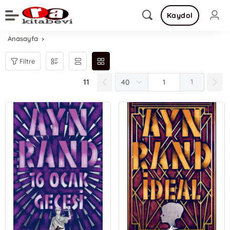
Kaydol
Anasayfa
Filtre
11
1