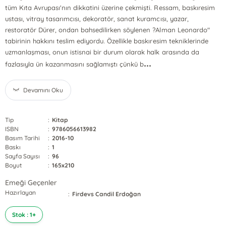
tüm Kıta Avrupası'nın dikkatini üzerine çekmişti. Ressam, baskıresim
ustası, vitray tasarımcısı, dekoratör, sanat kuramcısı, yazar,
restoratör Dürer, ondan bahsedilirken söylenen ?Alman Leonardo"
tabirinin hakkını teslim ediyordu. Özellikle baskıresim tekniklerinde
uzmanlaşması, onun istisnai bir durum olarak halk arasında da
...
fazlasıyla ün kazanmasını sağlamıştı çünkü b
Devamını Oku
Tip
:
Kitap
ISBN
:
9786056613982
Basım Tarihi
:
2016-10
Baskı
:
1
Sayfa Sayısı
:
96
Boyut
:
165x210
Emeği Geçenler
Hazırlayan
:
Firdevs Candil Erdoğan
Stok : 1+