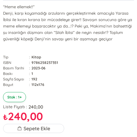
“Meme ellemek!!”
Denji, karşı koyamadığı arzularını gerçekleştirmek amacıyla Yarasa
İblisi ile kıran kırana bir mücadeleye girer!! Savaşın sonucuna göre ya
meme ellemeyi başaracaktır ya da...!? Peki ya, Makima’nın bahsettiği
şu insanlığın düşmanı olan “Silah İblisi” de neyin nesidir!? Toplum
güvenliği köpeği Denji’nin savaşı yeni bir aşamaya geçiyor
Tip
:
Kitap
ISBN
:
9786258237351
Basım Tarihi
:
2023-06
Baskı
:
1
Sayfa Sayısı
:
192
Boyut
:
112x176
Stok : 1+
240,00
Liste Fiyatı :
240,00
₺
Sepete Ekle