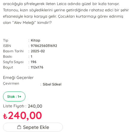
aracılığıyla şifreleyerek ileten Leica adında güzel bir kızla tanışır.
Totonou, kızın söylediklerini yerine getirdiğinde rahatsız edici bir şehir
efsanesiyle karşı karşıya gelir. Çocukları kurtarmayı görev edinmiş
olan ‘’Alev Meleği’’ kimdir!?
Tip
:
Kitap
ISBN
:
9786256031692
Basım Tarihi
:
2025-02
Baskı
:
1
Sayfa Sayısı
:
196
Boyut
:
112x176
Emeği Geçenler
Çevirmen
:
Sibel Sökel
Stok : 1+
240,00
Liste Fiyatı :
240,00
₺
Sepete Ekle