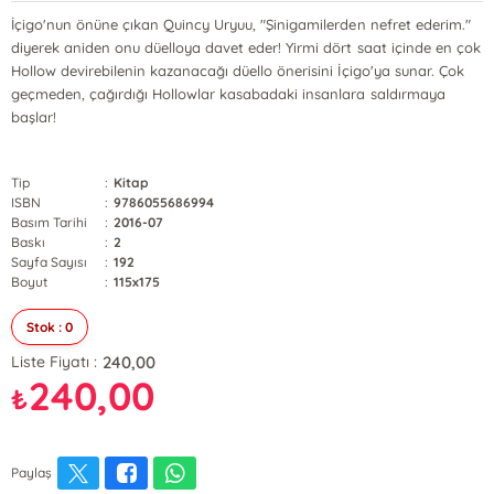
İçigo'nun önüne çıkan Quincy Uryuu, "Şinigamilerden nefret ederim."
diyerek aniden onu düelloya davet eder! Yirmi dört saat içinde en çok
Hollow devirebilenin kazanacağı düello önerisini İçigo'ya sunar. Çok
geçmeden, çağırdığı Hollowlar kasabadaki insanlara saldırmaya
başlar!
Tip
:
Kitap
ISBN
:
9786055686994
Basım Tarihi
:
2016-07
Baskı
:
2
Sayfa Sayısı
:
192
Boyut
:
115x175
Stok : 0
240,00
Liste Fiyatı :
240,00
₺
Paylaş