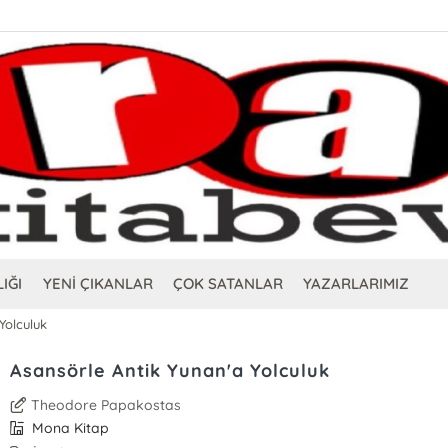
IĞI
YENİ ÇIKANLAR
ÇOK SATANLAR
YAZARLARIMIZ
Yolculuk
Asansörle Antik Yunan'a Yolculuk
Theodore Papakostas
Mona Kitap