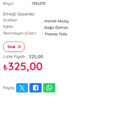
Boyut
:
135x210
Emeği Geçenler
Grafiker
:
Hamdi Akçay
Editör
:
Doğa Özfırat
Resimleyen (Çizer)
:
Thanos Tsilis
Stok : 0
325,00
Liste Fiyatı :
325,00
₺
Paylaş