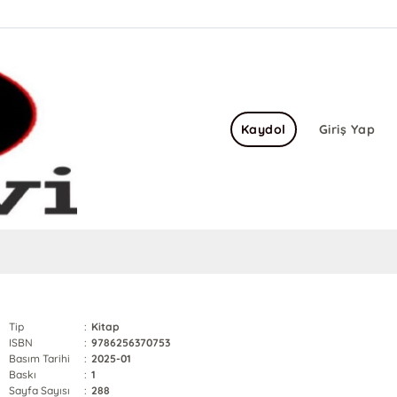
Kaydol
Giriş Yap
Tip
:
Kitap
ISBN
:
9786256370753
Basım Tarihi
:
2025-01
Baskı
:
1
Sayfa Sayısı
:
288