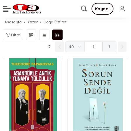
Kaydol
Anasayfa
Yazar
Doğa Özfırat
Filtre
2
1