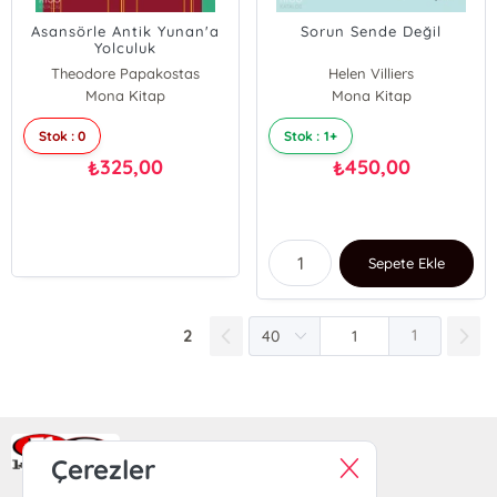
Asansörle Antik Yunan'a
Sorun Sende Değil
Yolculuk
Theodore Papakostas
Helen Villiers
Mona Kitap
Katie McKenna
Mona Kitap
Stok : 0
Stok : 1+
325,00
450,00
₺
₺
Sepete Ekle
2
1
Ra Yayın Kitabevi
Çerezler