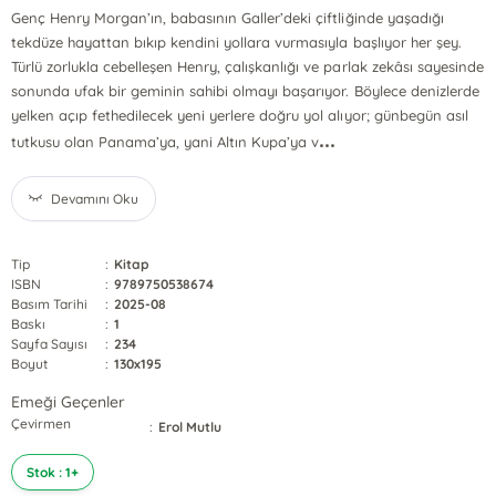
Genç Henry Morgan’ın, babasının Galler’deki çiftliğinde yaşadığı
tekdüze hayattan bıkıp kendini yollara vurmasıyla başlıyor her şey.
Türlü zorlukla cebelleşen Henry, çalışkanlığı ve parlak zekâsı sayesinde
sonunda ufak bir geminin sahibi olmayı başarıyor. Böylece denizlerde
yelken açıp fethedilecek yeni yerlere doğru yol alıyor; günbegün asıl
...
tutkusu olan Panama’ya, yani Altın Kupa’ya v
Devamını Oku
Tip
:
Kitap
ISBN
:
9789750538674
Basım Tarihi
:
2025-08
Baskı
:
1
Sayfa Sayısı
:
234
Boyut
:
130x195
Emeği Geçenler
Çevirmen
:
Erol Mutlu
Stok : 1+