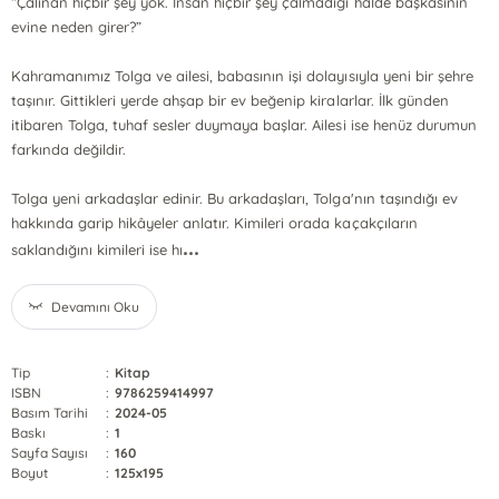
“Çalınan hiçbir şey yok. İnsan hiçbir şey çalmadığı hâlde başkasının
evine neden girer?”
Kahramanımız Tolga ve ailesi, babasının işi dolayısıyla yeni bir şehre
taşınır. Gittikleri yerde ahşap bir ev beğenip kiralarlar. İlk günden
itibaren Tolga, tuhaf sesler duymaya başlar. Ailesi ise henüz durumun
farkında değildir.
Tolga yeni arkadaşlar edinir. Bu arkadaşları, Tolga'nın taşındığı ev
hakkında garip hikâyeler anlatır. Kimileri orada kaçakçıların
...
saklandığını kimileri ise hı
Devamını Oku
Tip
:
Kitap
ISBN
:
9786259414997
Basım Tarihi
:
2024-05
Baskı
:
1
Sayfa Sayısı
:
160
Boyut
:
125x195