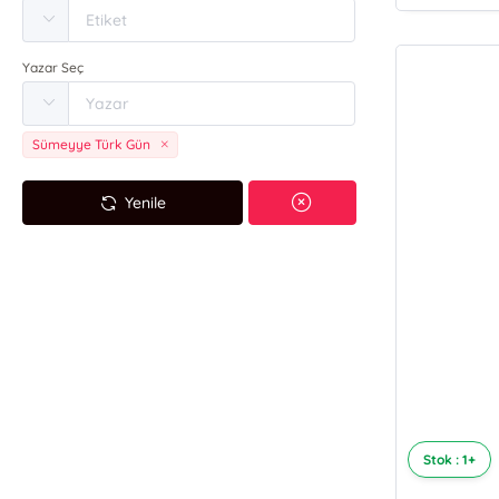
Yazar Seç
Sümeyye Türk Gün
Yenile
Stok : 1+