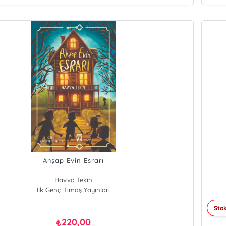
Ahşap Evin Esrarı
Havva Tekin
İlk Genç Timaş Yayınları
Stok
220,00
₺