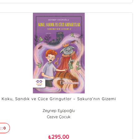
Koku, Sandık ve Cüce Gringutlar – Sakura’nın Gizemi
Zeynep Eyüpoğlu
Cezve Çocuk
 : 0
295,00
₺