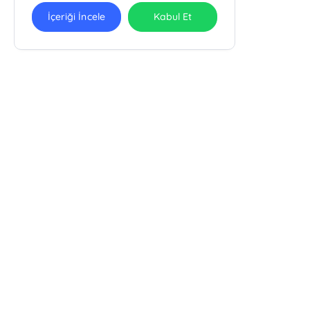
İçeriği İncele
Kabul Et
Ra Yayın Kitabevi