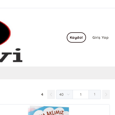
Kaydol
Giriş Yap
4
1