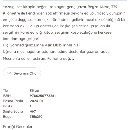
Yazdığı her kitapla beğeni toplayan genç yazar Beyza Alkoç, 3391
Kilometre ile kendinden söz ettirmeye devam ediyor. Yazar, dünyanın
en yüce duygusu olan aşkın önünde engellerin nasıl diz çöktüğünü bir
kez daha okuyucuya gösteriyor. Başka şehirlerde yaşayan iki
sevgilinin konu edildiği kitap, sevginin koşulsuzluğunu herkese
kanıtlamaya geliyor!
Hiç Görmediğiniz Birine Aşık Olabilir Misiniz?
Uğruna nice hayatlar adanan, adına destanlar yazılan aşk…
...
Mecnun’a çölleri aştıran, Ferhat’a dağ
Devamını Oku
Tip
:
Kitap
ISBN
:
9786256772281
Basım Tarihi
:
2024-01
Baskı
:
1
Sayfa Sayısı
:
467
Boyut
:
135x210
Emeği Geçenler