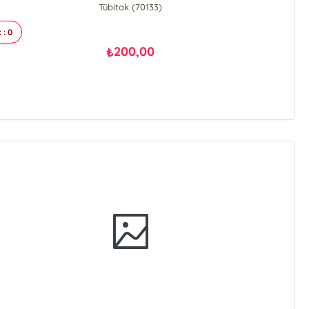
Tübitak (70133)
 : 0
200,00
₺