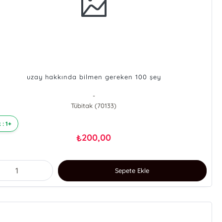
uzay hakkında bilmen gereken 100 şey
-
Tübitak (70133)
 : 1+
200,00
₺
Sepete Ekle