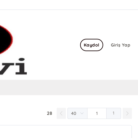
Kaydol
Giriş Yap
28
1