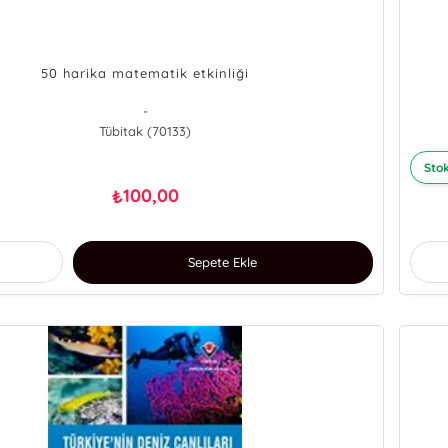
50 harika matematik etkinliği
-
Tübitak (70133)
Stok
100,00
₺
Sepete Ekle