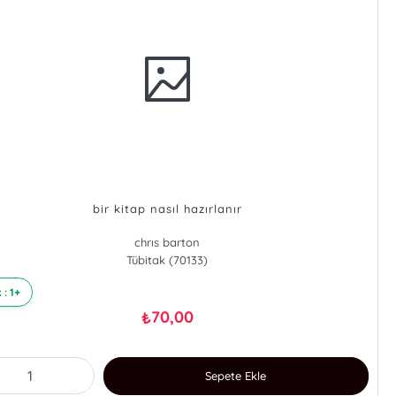
bir kitap nasıl hazırlanır
chrıs barton
Tübitak (70133)
 : 1+
70,00
₺
Sepete Ekle