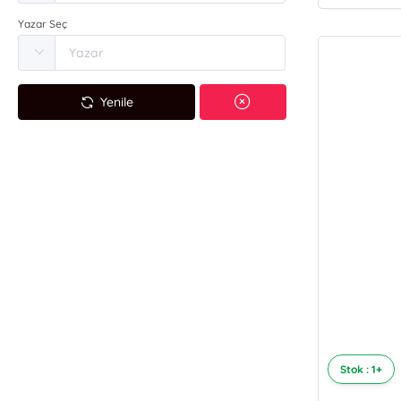
Yazar Seç
Yenile
Stok : 1+