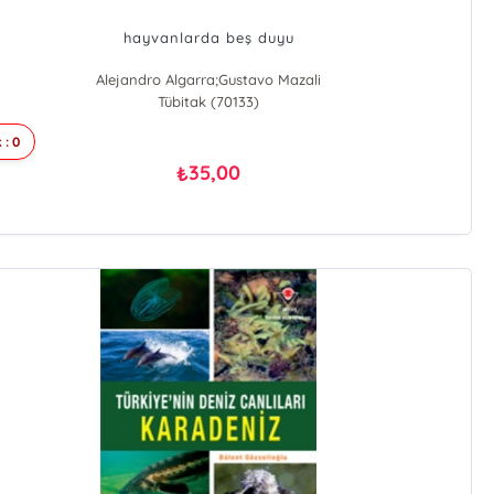
hayvanlarda beş duyu
Alejandro Algarra;Gustavo Mazali
Tübitak (70133)
 : 0
35,00
₺