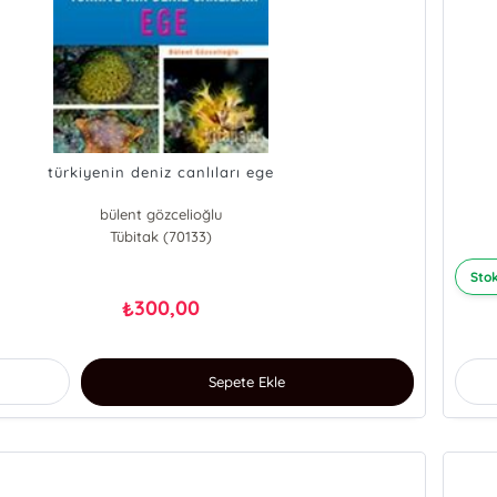
türkiyenin deniz canlıları ege
bülent gözcelioğlu
Tübitak (70133)
Stok
300,00
₺
Sepete Ekle