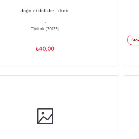
doğa etkinlikleri kitabı
-
Tübitak (70133)
Stok
40,00
₺