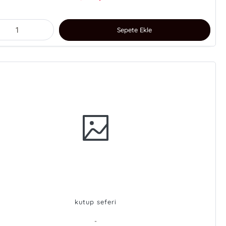
Sepete Ekle
kutup seferi
-