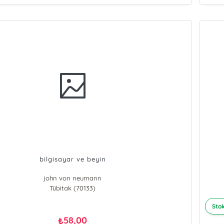
bilgisayar ve beyin
john von neumann
Tübitak (70133)
Stok
58,00
₺