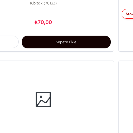
Tübitak (70133)
Stok
70,00
₺
Sepete Ekle