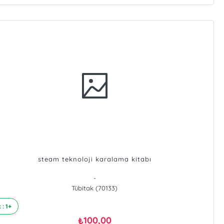
steam teknoloji karalama kitabı
-
Tübitak (70133)
 : 1+
100,00
₺