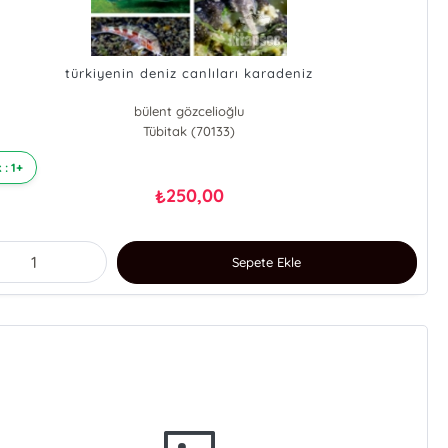
türkiyenin deniz canlıları karadeniz
bülent gözcelioğlu
Tübitak (70133)
 : 1+
250,00
₺
Sepete Ekle