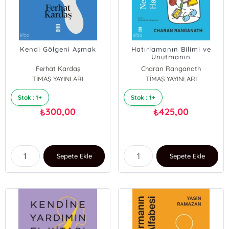
Kendi Gölgeni Aşmak
Hatırlamanın Bilimi ve
Unutmanın
Gerekliliği;Neden
Ferhat Kardaş
Charan Ranganath
Hatırlarız?
TİMAŞ YAYINLARI
TİMAŞ YAYINLARI
Stok : 1+
Stok : 1+
300,00
425,00
₺
₺
Sepete Ekle
Sepete Ekle