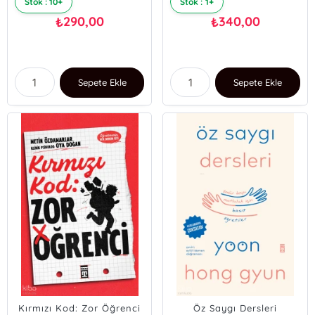
Stok : 10+
Stok : 1+
290,00
340,00
₺
₺
Sepete Ekle
Sepete Ekle
Kırmızı Kod: Zor Öğrenci
Öz Saygı Dersleri