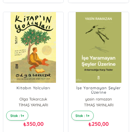
Kitabın Yolcuları
İşe Yaramayan Şeyler
Üzerine
Olga Tokarczuk
yasin ramazan
TİMAŞ YAYINLARI
TİMAŞ YAYINLARI
Stok : 1+
Stok : 1+
350,00
250,00
₺
₺