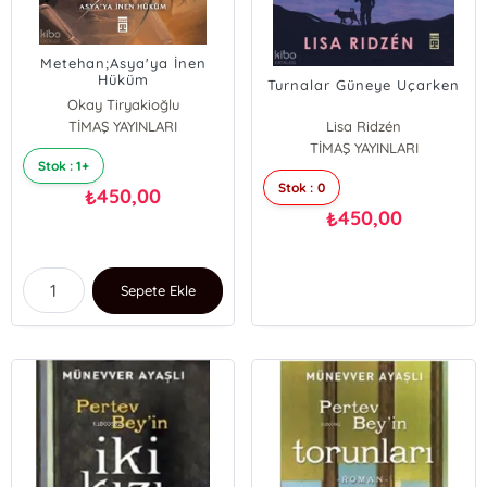
Metehan;Asya'ya İnen
Hüküm
Turnalar Güneye Uçarken
Okay Tiryakioğlu
TİMAŞ YAYINLARI
Lisa Ridzén
TİMAŞ YAYINLARI
Stok : 1+
Stok : 0
450,00
₺
450,00
₺
Sepete Ekle