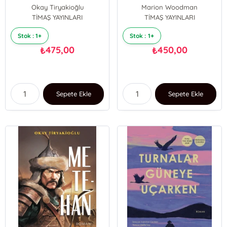
Erkekte Erillik
Okay Tiryakioğlu
Marion Woodman
TİMAŞ YAYINLARI
TİMAŞ YAYINLARI
Stok : 1+
Stok : 1+
475,00
450,00
₺
₺
Sepete Ekle
Sepete Ekle