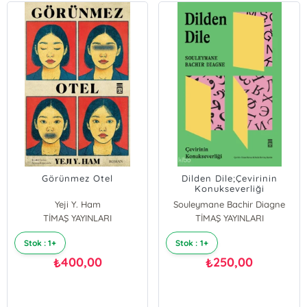
Görünmez Otel
Dilden Dile;Çevirinin
Konukseverliği
Yeji Y. Ham
Souleymane Bachir Diagne
TİMAŞ YAYINLARI
TİMAŞ YAYINLARI
Stok : 1+
Stok : 1+
400,00
250,00
₺
₺