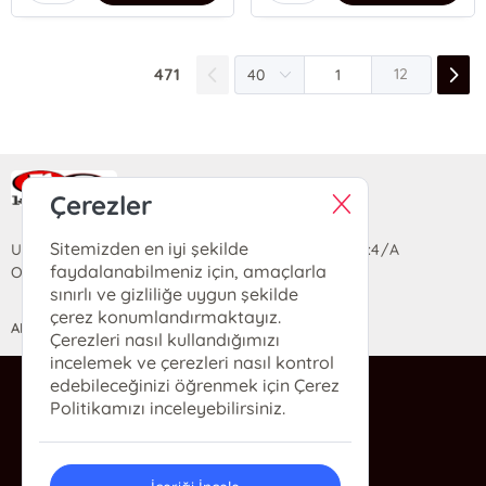
471
12
Ra Yayın Kitabevi
Çerezler
Sitemizden en iyi şekilde
Uzun Sokak Saray Çarşısı Lara Sineması Girişi No:4/A
faydalanabilmeniz için, amaçlarla
Ortahisar/TRABZON
sınırlı ve gizliliğe uygun şekilde
çerez konumlandırmaktayız.
ANASAYFA
YARDIM
İLETİŞİM
Çerezleri nasıl kullandığımızı
incelemek ve çerezleri nasıl kontrol
edebileceğinizi öğrenmek için Çerez
ra@rakitap.com
Politikamızı inceleyebilirsiniz.
0(462) 326 49 71