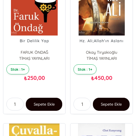
Bir Delilik Yap
Hz. Ali;Allah'ın Aslanı
FARUK ÖNDAĞ
Okay Tiryakioğlu
TİMAŞ YAYINLARI
TİMAŞ YAYINLARI
Stok : 1+
Stok : 1+
250,00
450,00
₺
₺
Sepete Ekle
Sepete Ekle