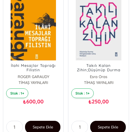
İlahi Mesajlar Toprağı
Takılı Kalan
Filistin
Zihin;Düşünüp Durma
Döngüsünden Çıkış
ROGER GARAUDY
Esra Oras
Rehberi
TİMAŞ YAYINLARI
TİMAŞ YAYINLARI
Stok : 1+
Stok : 1+
600,00
250,00
₺
₺
Sepete Ekle
Sepete Ekle