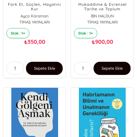
Fark Et, Güçlen, Hayatını
Mukaddime & Evrensel
Kur
Tarihe ve Toplum
Bilimlerine Giriş
Ayça Karaman
İBN HALDUN
TİMAŞ YAYINLARI
TİMAŞ YAYINLARI
Stok : 1+
Stok : 1+
350,00
900,00
₺
₺
Sepete Ekle
Sepete Ekle