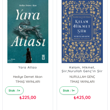
Yara Atlası
Kelam, Hikmet,
Şiir;Nurullah Genç'in Şiir
Dünyası
Hediye Demet Akan
NURULLAH GENÇ
TİMAŞ YAYINLARI
TİMAŞ YAYINLARI
Nur Haktan
Stok : 1+
Stok : 1+
225,00
425,00
₺
₺