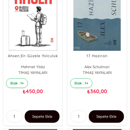
Ahsen;En Güzele Yolculuk
17 Haziran
Mehmet Yıldız
Alex Schulman
TİMAŞ YAYINLARI
TİMAŞ YAYINLARI
Stok : 1+
Stok : 1+
450,00
360,00
₺
₺
Sepete Ekle
Sepete Ekle