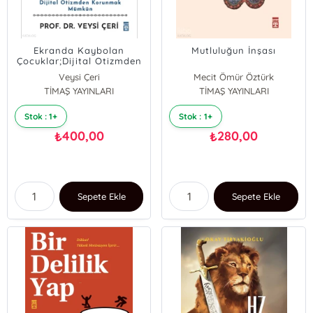
Ekranda Kaybolan
Mutluluğun İnşası
Çocuklar;Dijital Otizmden
Korunmak Mümkün
Veysi Çeri
Mecit Ömür Öztürk
TİMAŞ YAYINLARI
TİMAŞ YAYINLARI
Stok : 1+
Stok : 1+
400,00
280,00
₺
₺
Sepete Ekle
Sepete Ekle