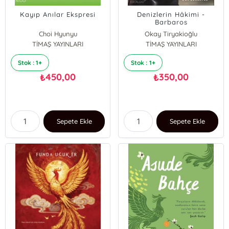
Kayıp Anılar Ekspresi
Denizlerin Hâkimi -
Barbaros
Choi Hyunyu
Okay Tiryakioğlu
TİMAŞ YAYINLARI
Shim Eunjung
TİMAŞ YAYINLARI
Stok : 1+
Stok : 1+
450,00
350,00
₺
₺
Sepete Ekle
Sepete Ekle