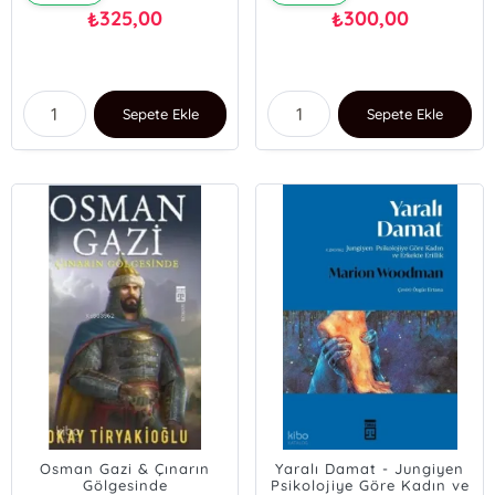
325,00
300,00
₺
₺
Sepete Ekle
Sepete Ekle
Osman Gazi & Çınarın
Yaralı Damat - Jungiyen
Gölgesinde
Psikolojiye Göre Kadın ve