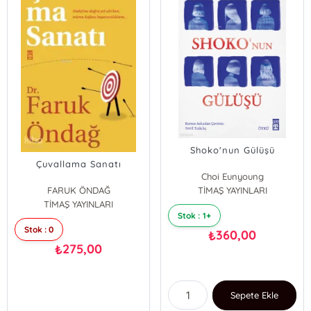
Shoko'nun Gülüşü
Çuvallama Sanatı
Choi Eunyoung
FARUK ÖNDAĞ
TİMAŞ YAYINLARI
TİMAŞ YAYINLARI
Stok : 1+
Stok : 0
360,00
₺
275,00
₺
Sepete Ekle