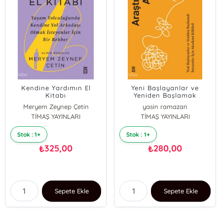
Kendine Yardımın El
Yeni Başlayanlar ve
Kitabı
Yeniden Başlamak
İsteyenler İçin
Meryem Zeynep Çetin
yasin ramazan
Araştırmanın Alfabesi
TİMAŞ YAYINLARI
TİMAŞ YAYINLARI
Stok : 1+
Stok : 1+
325,00
280,00
₺
₺
Sepete Ekle
Sepete Ekle