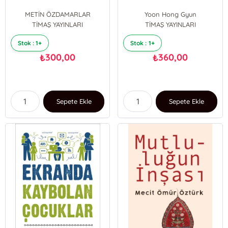
METİN ÖZDAMARLAR
Yoon Hong Gyun
TİMAŞ YAYINLARI
Oya Doğan
TİMAŞ YAYINLARI
Stok : 1+
Stok : 1+
300,00
360,00
₺
₺
Sepete Ekle
Sepete Ekle