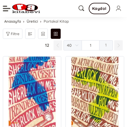
Kaydol
Anasayfa
Üretici
Portakal Kitap
Filtre
12
1