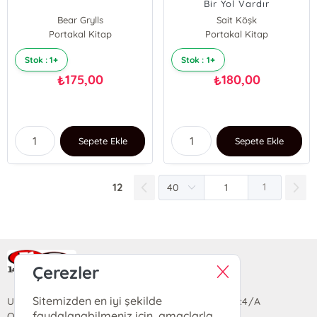
Bir Yol Vardır
Bear Grylls
Sait Köşk
Portakal Kitap
Portakal Kitap
Stok : 1+
Stok : 1+
175,00
180,00
₺
₺
Sepete Ekle
Sepete Ekle
12
1
Ra Yayın Kitabevi
Çerezler
Sitemizden en iyi şekilde
Uzun Sokak Saray Çarşısı Lara Sineması Girişi No:4/A
faydalanabilmeniz için, amaçlarla
Ortahisar/TRABZON