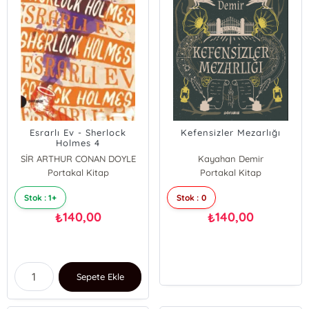
Esrarlı Ev - Sherlock
Kefensizler Mezarlığı
Holmes 4
SİR ARTHUR CONAN DOYLE
Kayahan Demir
Portakal Kitap
Portakal Kitap
Stok : 1+
Stok : 0
140,00
140,00
₺
₺
Sepete Ekle