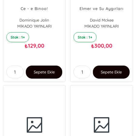
Ce - e Binoo!
Elmer ve Su Aygırları
Dominique Jolin
David Mckee
MİKADO YAYINLARI
MİKADO YAYINLARI
Stok : 1+
Stok : 1+
129,00
300,00
₺
₺
Sepete Ekle
Sepete Ekle