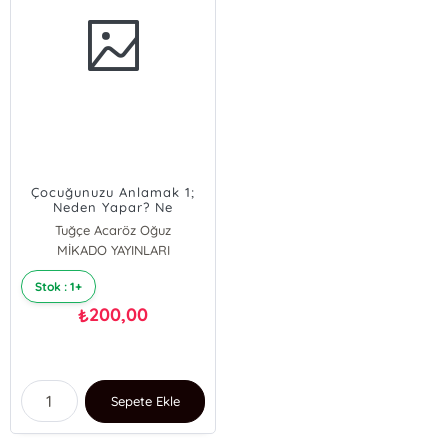
Çocuğunuzu Anlamak 1;
Neden Yapar? Ne
Düşünür? Ne Yapmalı?
Tuğçe Acaröz Oğuz
MİKADO YAYINLARI
Stok : 1+
200,00
₺
Sepete Ekle