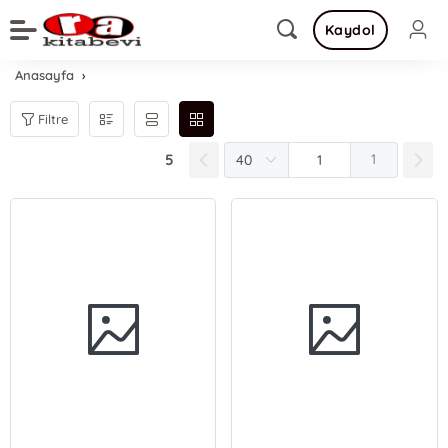
Kaydol
Anasayfa
Filtre
5
1