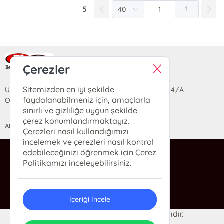
5
1
Ra Yayın Kitabevi
Çerezler
Sitemizden en iyi şekilde
Uzun Sokak Saray Çarşısı Lara Sineması Girişi No:4/A
faydalanabilmeniz için, amaçlarla
Ortahisar/TRABZON
sınırlı ve gizliliğe uygun şekilde
çerez konumlandırmaktayız.
ANASAYFA
YARDIM
İLETİŞİM
Çerezleri nasıl kullandığımızı
incelemek ve çerezleri nasıl kontrol
edebileceğinizi öğrenmek için Çerez
ra@rakitap.com
Politikamızı inceleyebilirsiniz.
0(462) 326 49 71
İçeriği İncele
© 2024 Ra Kitabevi. Her hakkı saklıdır.