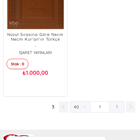
Nüzul Sırasına Göre Necm
Necm Kur'an'ın Türkçe
Meali; (Büyük Boy)
-
İŞARET YAYINLARI
Stok : 0
1.000,00
₺
3
1