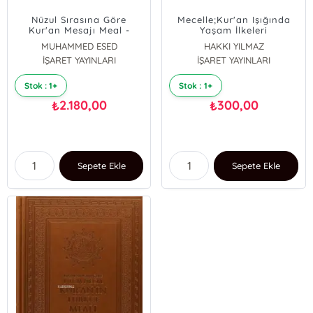
Nüzul Sırasına Göre
Mecelle;Kur'an Işığında
Kur'an Mesajı Meal -
Yaşam İlkeleri
Tefsir (Mushaflı, Arapça
MUHAMMED ESED
HAKKI YILMAZ
Metinli, Orta Boy)
İŞARET YAYINLARI
İŞARET YAYINLARI
Stok : 1+
Stok : 1+
2.180,00
300,00
₺
₺
Sepete Ekle
Sepete Ekle