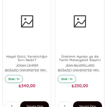
Hayal Gücü; Yaratıcılığın
Üretimin Aynası ya da
Sırrı Nedir?
Tarihi Materyalist Eleştiri
Yanılsaması
JONAH LEHRER
JEAN BAUDRİLLARD
BOĞAZİÇİ ÜNİVERSİTESİ YAYINEVİ
BOĞAZİÇİ ÜNİVERSİTESİ YAYINEVİ
Stok : 1+
Stok : 1+
340,00
250,00
₺
₺
Sepete Ekle
Sepete Ekle