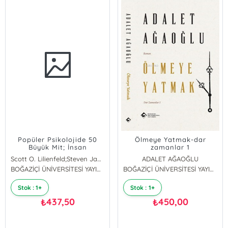
Popüler Psikolojide 50
Ölmeye Yatmak-dar
Büyük Mit; İnsan
zamanlar 1
Davranışı Hakkındaki
Scott O. Lilienfeld;Steven Jay Lynn;John Ruscio;Barry L. Beyerstein
ADALET AĞAOĞLU
Yerleşik Yanılgıları Yıkmak
BOĞAZİÇİ ÜNİVERSİTESİ YAYINEVİ
BOĞAZİÇİ ÜNİVERSİTESİ YAYINEVİ
Stok : 1+
Stok : 1+
437,50
450,00
₺
₺