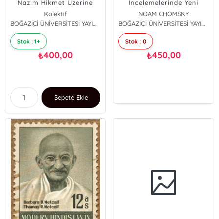
Nazım Hikmet Üzerine
İncelemelerinde Yeni
Yeni Çalışmalar
Ufuklar
Kolektif
NOAM CHOMSKY
BOĞAZİÇİ ÜNİVERSİTESİ YAYINEVİ
BOĞAZİÇİ ÜNİVERSİTESİ YAYINEVİ
Stok : 1+
Stok : 0
400,00
450,00
₺
₺
Sepete Ekle