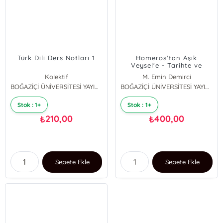
Türk Dili Ders Notları 1
Homeros'tan Aşık
Veysel'e - Tarihte ve
Toplum Yaşamında Körler;
Kolektif
M. Emin Demirci
Bilgelik mi, Çaresizlik mi?
BOĞAZİÇİ ÜNİVERSİTESİ YAYINEVİ
BOĞAZİÇİ ÜNİVERSİTESİ YAYINEVİ
Stok : 1+
Stok : 1+
210,00
400,00
₺
₺
Sepete Ekle
Sepete Ekle