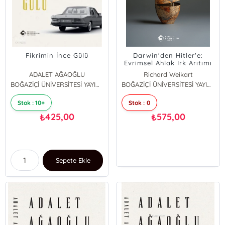
Fikrimin İnce Gülü
Darwin'den Hitler'e:
Evrimsel Ahlak Irk Arıtımı
ve Almanya'da Irkçılık
ADALET AĞAOĞLU
Richard Weikart
BOĞAZİÇİ ÜNİVERSİTESİ YAYINEVİ
BOĞAZİÇİ ÜNİVERSİTESİ YAYINEVİ
Stok : 10+
Stok : 0
425,00
575,00
₺
₺
Sepete Ekle