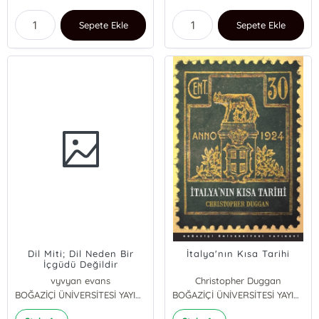
Sepete Ekle
Sepete Ekle
Dil Miti; Dil Neden Bir
İtalya'nın Kısa Tarihi
İçgüdü Değildir
vyvyan evans
Christopher Duggan
BOĞAZİÇİ ÜNİVERSİTESİ YAYINEVİ
BOĞAZİÇİ ÜNİVERSİTESİ YAYINEVİ