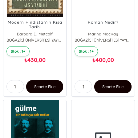
Modern Hindistan’ın Kısa
Roman Nedir?
Tarihi
Barbara D. Metcalf
Marina MacKay
BOĞAZİÇİ ÜNİVERSİTESİ YAYINEVİ
BOĞAZİÇİ ÜNİVERSİTESİ YAYINEVİ
Stok : 1+
Stok : 1+
430,00
400,00
₺
₺
Sepete Ekle
Sepete Ekle