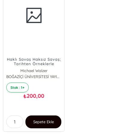
Haklı Savaş Haksız Savaş;
Tarihten Örneklerle
Desteklenmiş Ahlaki bir
Michael Walzer
Tez
BOĞAZİÇİ ÜNİVERSİTESİ YAYINEVİ
Stok : 1+
200,00
₺
Sepete Ekle