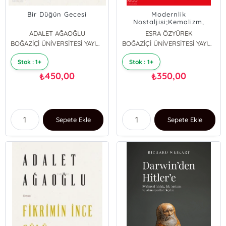
Bir Düğün Gecesi
Modernlik
Nostaljisi;Kemalizm,
Laiklik ve Gündelik
ADALET AĞAOĞLU
ESRA ÖZYÜREK
Hayatta Siyaset
BOĞAZİÇİ ÜNİVERSİTESİ YAYINEVİ
BOĞAZİÇİ ÜNİVERSİTESİ YAYINEVİ
Stok : 1+
Stok : 1+
450,00
350,00
₺
₺
Sepete Ekle
Sepete Ekle