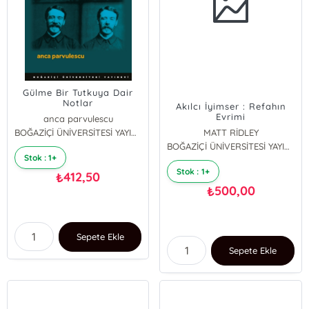
Gülme Bir Tutkuya Dair
Notlar
Akılcı İyimser : Refahın
Evrimi
anca parvulescu
BOĞAZİÇİ ÜNİVERSİTESİ YAYINEVİ
MATT RİDLEY
BOĞAZİÇİ ÜNİVERSİTESİ YAYINEVİ
Stok : 1+
Stok : 1+
412,50
₺
500,00
₺
Sepete Ekle
Sepete Ekle