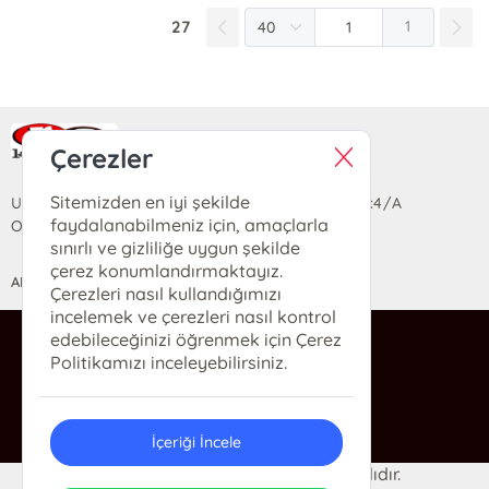
27
1
Ra Yayın Kitabevi
Çerezler
Sitemizden en iyi şekilde
Uzun Sokak Saray Çarşısı Lara Sineması Girişi No:4/A
faydalanabilmeniz için, amaçlarla
Ortahisar/TRABZON
sınırlı ve gizliliğe uygun şekilde
çerez konumlandırmaktayız.
ANASAYFA
YARDIM
İLETİŞİM
Çerezleri nasıl kullandığımızı
incelemek ve çerezleri nasıl kontrol
edebileceğinizi öğrenmek için Çerez
ra@rakitap.com
Politikamızı inceleyebilirsiniz.
0(462) 326 49 71
İçeriği İncele
© 2024 Ra Kitabevi. Her hakkı saklıdır.