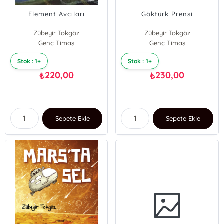
Element Avcıları
Göktürk Prensi
Zübeyir Tokgöz
Zübeyir Tokgöz
Genç Timaş
Genç Timaş
Stok : 1+
Stok : 1+
220,00
230,00
₺
₺
Sepete Ekle
Sepete Ekle