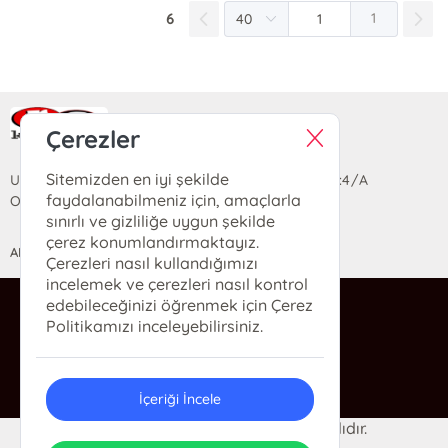
6
1
Ra Yayın Kitabevi
Çerezler
Sitemizden en iyi şekilde
Uzun Sokak Saray Çarşısı Lara Sineması Girişi No:4/A
faydalanabilmeniz için, amaçlarla
Ortahisar/TRABZON
sınırlı ve gizliliğe uygun şekilde
çerez konumlandırmaktayız.
ANASAYFA
YARDIM
İLETİŞİM
Çerezleri nasıl kullandığımızı
incelemek ve çerezleri nasıl kontrol
edebileceğinizi öğrenmek için Çerez
ra@rakitap.com
Politikamızı inceleyebilirsiniz.
0(462) 326 49 71
İçeriği İncele
© 2024 Ra Kitabevi. Her hakkı saklıdır.