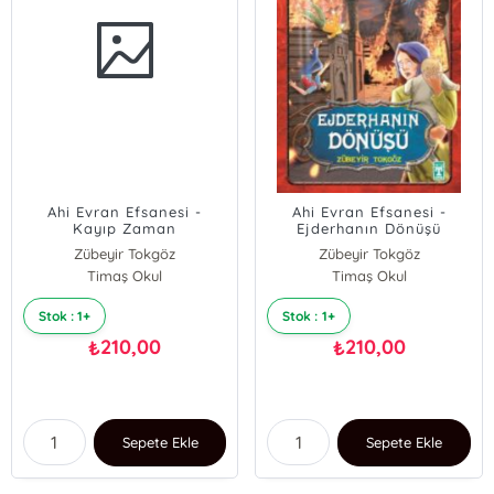
Ahi Evran Efsanesi -
Ahi Evran Efsanesi -
Kayıp Zaman
Ejderhanın Dönüşü
Zübeyir Tokgöz
Zübeyir Tokgöz
Timaş Okul
Timaş Okul
Stok : 1+
Stok : 1+
210,00
210,00
₺
₺
Sepete Ekle
Sepete Ekle