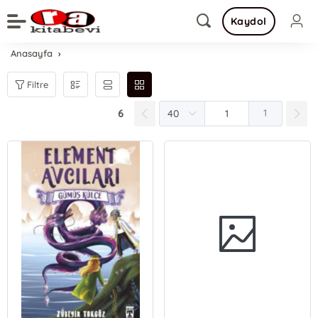
Kaydol
Anasayfa
Filtre
6
1