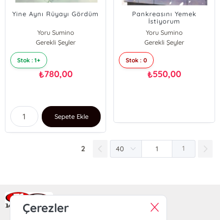
Yine Aynı Rüyayı Gördüm
Pankreasını Yemek
İstiyorum
Yoru Sumino
Yoru Sumino
Gerekli Şeyler
Gerekli Şeyler
Stok : 1+
Stok : 0
780,00
550,00
₺
₺
Sepete Ekle
2
1
Ra Yayın Kitabevi
Çerezler