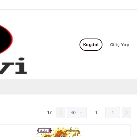
Kaydol
Giriş Yap
17
1