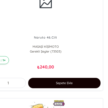
Naruto 46.Cilt
MASAŞİ KİŞİMOTO
Gerekli Şeyler (73503)
 : 1+
240,00
₺
Sepete Ekle