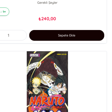
Gerekli Şeyler
 : 1+
240,00
₺
Sepete Ekle