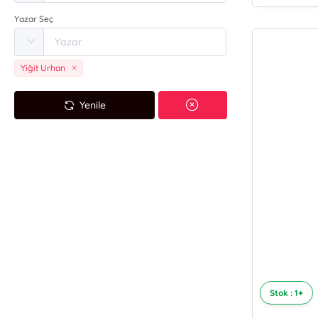
Yazar Seç
Yiğit Urhan
Yenile
Stok : 1+