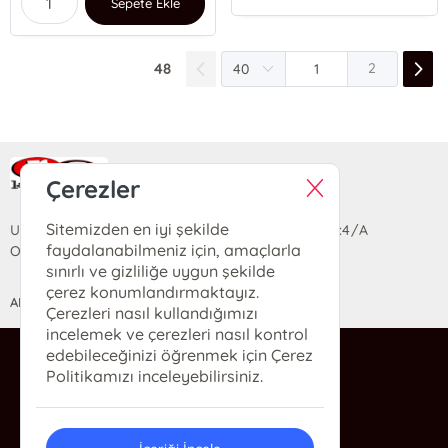
Sepete Ekle
48
2
Ra Yayın Kitabevi
Çerezler
Sitemizden en iyi şekilde
Uzun Sokak Saray Çarşısı Lara Sineması Girişi No:4/A
faydalanabilmeniz için, amaçlarla
Ortahisar/TRABZON
sınırlı ve gizliliğe uygun şekilde
çerez konumlandırmaktayız.
ANASAYFA
YARDIM
İLETİŞİM
Çerezleri nasıl kullandığımızı
incelemek ve çerezleri nasıl kontrol
edebileceğinizi öğrenmek için Çerez
ra@rakitap.com
Politikamızı inceleyebilirsiniz.
0(462) 326 49 71