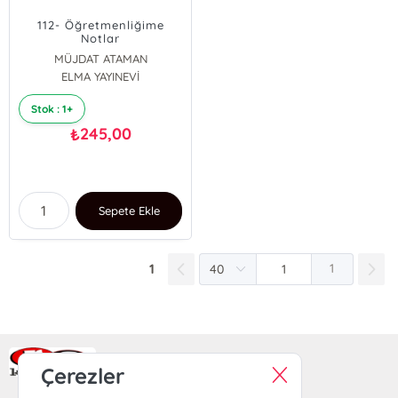
112- Öğretmenliğime
Notlar
MÜJDAT ATAMAN
ELMA YAYINEVİ
Stok : 1+
245,00
₺
Sepete Ekle
1
1
Ra Yayın Kitabevi
Çerezler