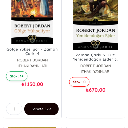
Gölge Yükseliyor - Zaman
Çarkı 4
Zaman Çarkı 3. Cilt:
Yenidendoğan Ejder 3.
ROBERT JORDAN
Kitap
İTHAKİ YAYINLARI
ROBERT JORDAN
İTHAKİ YAYINLARI
Stok : 1+
Stok : 0
1.150,00
₺
670,00
₺
Sepete Ekle