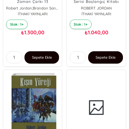
Zaman Çarkı 13
Serisi Başlangıç Kitabı
Robert Jordan;Brandon Sanderson
ROBERT JORDAN
ROBERT JORDAN
İTHAKİ YAYINLARI
İTHAKİ YAYINLARI
BRANDON SANDERSON
Stok : 1+
Stok : 1+
1.300,00
1.040,00
₺
₺
Sepete Ekle
Sepete Ekle