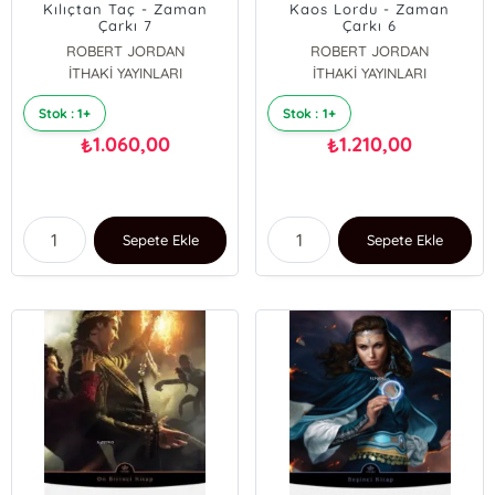
Kılıçtan Taç - Zaman
Kaos Lordu - Zaman
Çarkı 7
Çarkı 6
ROBERT JORDAN
ROBERT JORDAN
İTHAKİ YAYINLARI
İTHAKİ YAYINLARI
Stok : 1+
Stok : 1+
1.060,00
1.210,00
₺
₺
Sepete Ekle
Sepete Ekle