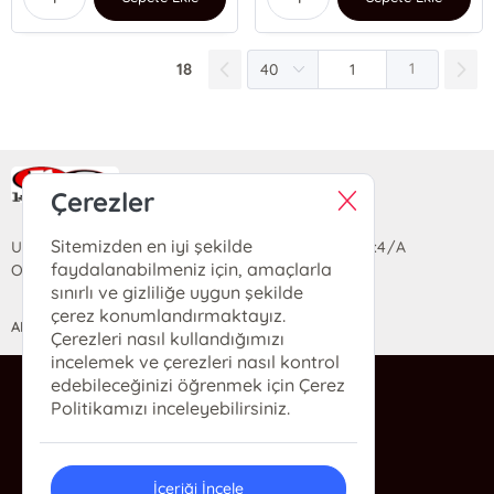
18
1
Ra Yayın Kitabevi
Çerezler
Sitemizden en iyi şekilde
Uzun Sokak Saray Çarşısı Lara Sineması Girişi No:4/A
faydalanabilmeniz için, amaçlarla
Ortahisar/TRABZON
sınırlı ve gizliliğe uygun şekilde
çerez konumlandırmaktayız.
ANASAYFA
YARDIM
İLETİŞİM
Çerezleri nasıl kullandığımızı
incelemek ve çerezleri nasıl kontrol
edebileceğinizi öğrenmek için Çerez
ra@rakitap.com
Politikamızı inceleyebilirsiniz.
0(462) 326 49 71
İçeriği İncele