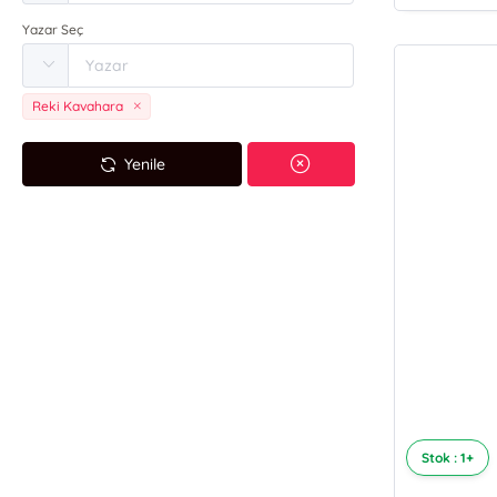
Yazar Seç
Reki Kavahara
Yenile
Stok : 1+