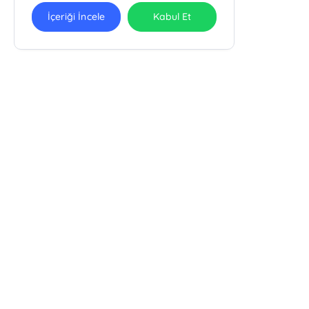
İçeriği İncele
Kabul Et
Ra Yayın Kitabevi