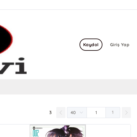
Kaydol
Giriş Yap
3
1