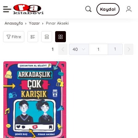
Kaydol
Anasayfa
Yazar
Pınar Akseki
Filtre
1
1