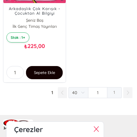
Arkadaşlık Çok Karışık -
Çocuktan Al Bilgiyi
Şeniz Baş
İlk Genç Timaş Yayınları
Pınar Akseki
Stok : 1+
225,00
₺
Sepete Ekle
1
1
Ra Yayın Kitabevi
Çerezler