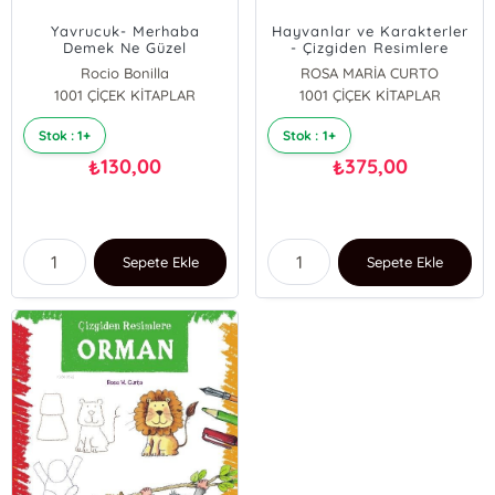
Yavrucuk- Merhaba
Hayvanlar ve Karakterler
Demek Ne Güzel
- Çizgiden Resimlere
Rocio Bonilla
ROSA MARİA CURTO
1001 ÇİÇEK KİTAPLAR
1001 ÇİÇEK KİTAPLAR
Stok : 1+
Stok : 1+
130,00
375,00
₺
₺
Sepete Ekle
Sepete Ekle