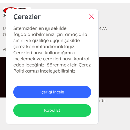
Ra Yayın Kitabevi
Çerezler
Sitemizden en iyi şekilde
Uzun Sokak Saray Çarşısı Lara Sineması Girişi No:4/A
faydalanabilmeniz için, amaçlarla
Ortahisar/TRABZON
sınırlı ve gizliliğe uygun şekilde
çerez konumlandırmaktayız.
ANASAYFA
YARDIM
İLETİŞİM
Çerezleri nasıl kullandığımızı
incelemek ve çerezleri nasıl kontrol
edebileceğinizi öğrenmek için Çerez
ra@rakitap.com
Politikamızı inceleyebilirsiniz.
0(462) 326 49 71
İçeriği İncele
© 2024 Ra Kitabevi. Her hakkı saklıdır.
ONSO
Tasarım & Uygulama
Kabul Et