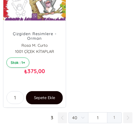
Çizgiden Resimlere -
Orman
Rosa M. Curto
1001 ÇİÇEK KİTAPLAR
Stok : 1+
375,00
₺
Sepete Ekle
3
1