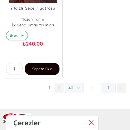
Yıldızlı Gece Tiyatrosu
Nazan Tarım
İlk Genç Timaş Yayınları
Stok : 1+
240,00
₺
Sepete Ekle
1
1
Ra Yayın Kitabevi
Çerezler