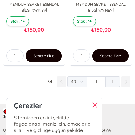
MEMDUH ŞEVKET ESENDAL
MEMDUH ŞEVKET ESENDAL
BİLGİ YAYINEVİ
BİLGİ YAYINEVİ
Stok : 1+
Stok : 1+
150,00
150,00
₺
₺
Sepete Ekle
Sepete Ekle
34
1
Çerezler
Ra Yayın Kitabevi
Sitemizden en iyi şekilde
faydalanabilmeniz için, amaçlarla
sınırlı ve gizliliğe uygun şekilde
Uzun Sokak Saray Çarşısı Lara Sineması Girişi No:4/A