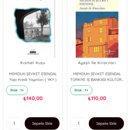
Kısmet Kuşu
Ayaşlı İle Kiracıları
MEMDUH ŞEVKET ESENDAL
MEMDUH ŞEVKET ESENDAL
Yapı Kredi Yayınları ( YKY )
TÜRKİYE İŞ BANKASI KÜLTÜR YAYINLARI
Stok : 1+
Stok : 1+
140,00
110,00
₺
₺
Sepete Ekle
Sepete Ekle