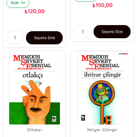
Stok : 1+
150,00
₺
120,00
₺
Sepete Ekle
Sepete Ekle
Otlakçı
İhtiyar Çilingir