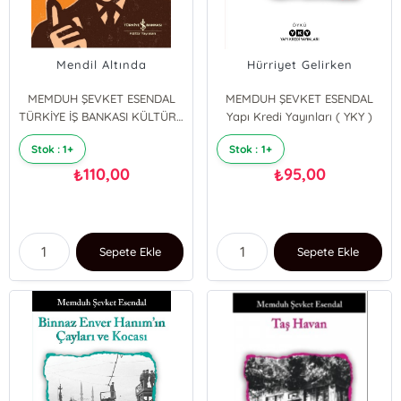
Mendil Altında
Hürriyet Gelirken
MEMDUH ŞEVKET ESENDAL
MEMDUH ŞEVKET ESENDAL
TÜRKİYE İŞ BANKASI KÜLTÜR YAYINLARI
Yapı Kredi Yayınları ( YKY )
Stok : 1+
Stok : 1+
110,00
95,00
₺
₺
Sepete Ekle
Sepete Ekle