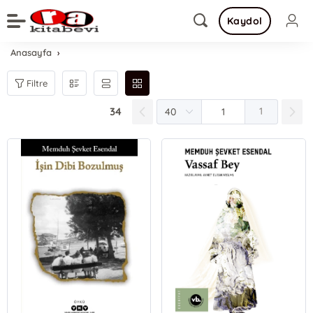
Kaydol
Anasayfa
Filtre
34
1