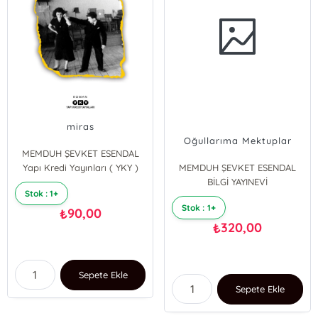
miras
Oğullarıma Mektuplar
MEMDUH ŞEVKET ESENDAL
Yapı Kredi Yayınları ( YKY )
MEMDUH ŞEVKET ESENDAL
BİLGİ YAYINEVİ
Stok : 1+
Stok : 1+
90,00
₺
320,00
₺
Sepete Ekle
Sepete Ekle