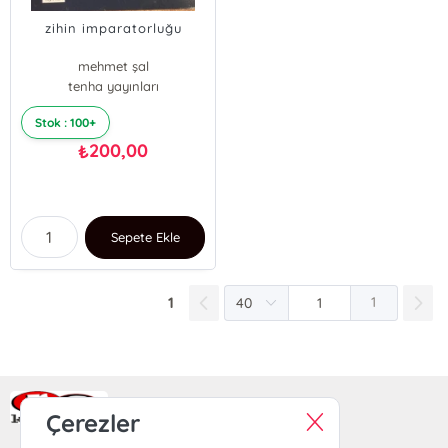
zihin imparatorluğu
mehmet şal
tenha yayınları
Stok : 100+
200,00
₺
Sepete Ekle
1
1
Ra Yayın Kitabevi
Çerezler