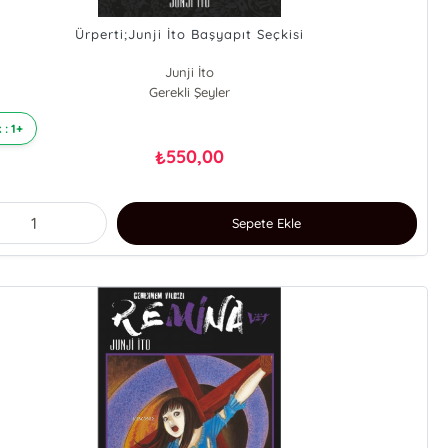
Ürperti;Junji İto Başyapıt Seçkisi
Junji İto
Gerekli Şeyler
 : 1+
550,00
₺
Sepete Ekle