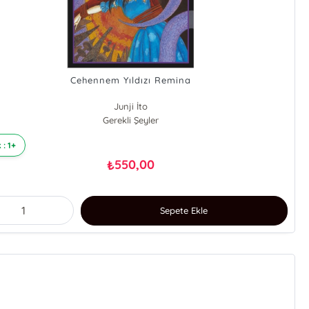
Cehennem Yıldızı Remina
Junji İto
Gerekli Şeyler
 : 1+
550,00
₺
Sepete Ekle