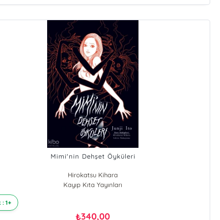
Mimi'nin Dehşet Öyküleri
Hirokatsu Kihara
Kayıp Kıta Yayınları
İchiro Nakayama
Junji İto
 : 1+
340,00
₺