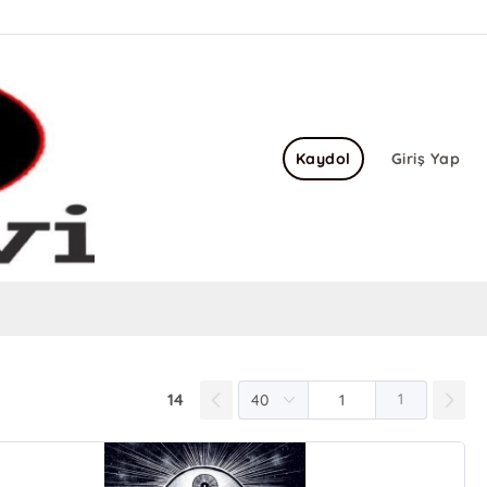
Kaydol
Giriş Yap
14
1