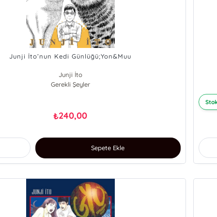
Junji İto’nun Kedi Günlüğü;Yon&Muu
Junji İto
Gerekli Şeyler
Stok
240,00
₺
Sepete Ekle