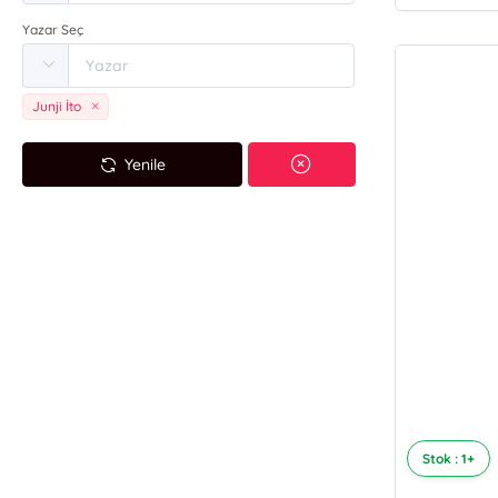
Yazar Seç
Junji İto
Yenile
Stok : 1+