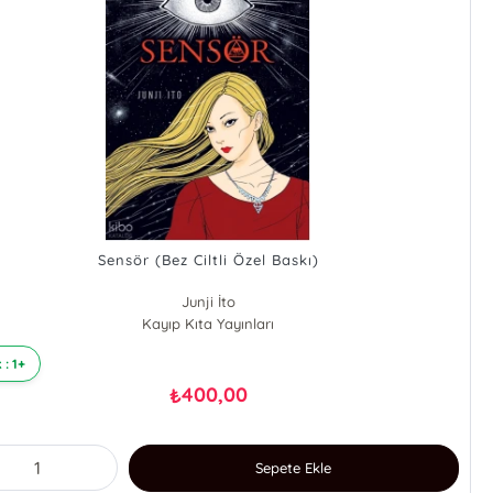
Sensör (Bez Ciltli Özel Baskı)
Junji İto
Kayıp Kıta Yayınları
 : 1+
400,00
₺
Sepete Ekle