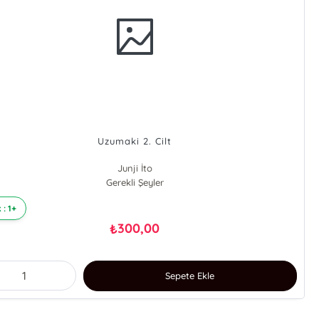
Uzumaki 2. Cilt
Junji İto
Gerekli Şeyler
 : 1+
300,00
₺
Sepete Ekle