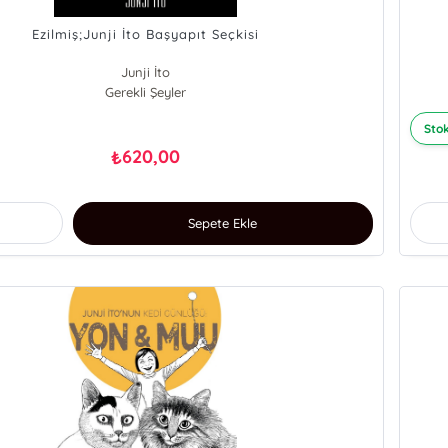
Ezilmiş;Junji İto Başyapıt Seçkisi
Junji İto
Gerekli Şeyler
Stok
620,00
₺
Sepete Ekle