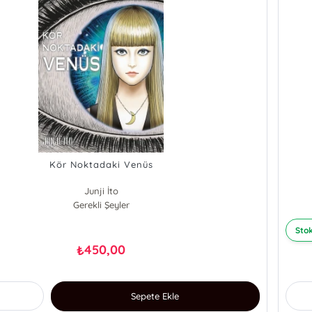
Kör Noktadaki Venüs
Junji İto
Gerekli Şeyler
Stok
450,00
₺
Sepete Ekle