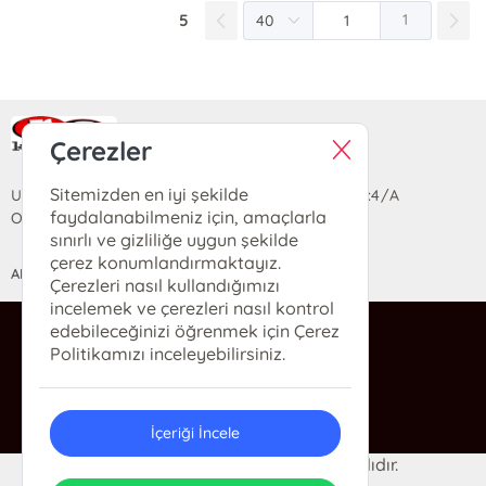
5
1
Ra Yayın Kitabevi
Çerezler
Sitemizden en iyi şekilde
Uzun Sokak Saray Çarşısı Lara Sineması Girişi No:4/A
faydalanabilmeniz için, amaçlarla
Ortahisar/TRABZON
sınırlı ve gizliliğe uygun şekilde
çerez konumlandırmaktayız.
ANASAYFA
YARDIM
İLETİŞİM
Çerezleri nasıl kullandığımızı
incelemek ve çerezleri nasıl kontrol
edebileceğinizi öğrenmek için Çerez
ra@rakitap.com
Politikamızı inceleyebilirsiniz.
0(462) 326 49 71
İçeriği İncele
© 2024 Ra Kitabevi. Her hakkı saklıdır.