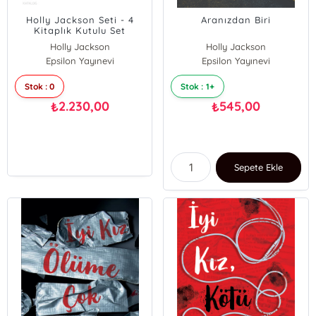
Holly Jackson Seti - 4
Aranızdan Biri
Kitaplık Kutulu Set
Holly Jackson
Holly Jackson
Epsilon Yayınevi
Epsilon Yayınevi
Stok : 0
Stok : 1+
2.230,00
545,00
₺
₺
Sepete Ekle