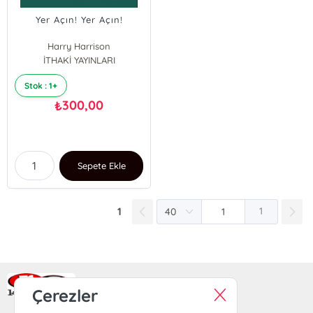
Yer Açın! Yer Açın!
Harry Harrison
İTHAKİ YAYINLARI
Stok : 1+
300,00
₺
Sepete Ekle
1
1
Ra Yayın Kitabevi
Çerezler