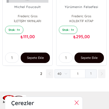
Michel Foucault
Yürümenin Felsefesi
Frederic Gros
Frederic Gros
İLETİŞİM YAYINLARI
KOLEKTİF KİTAP
Stok : 1+
Stok : 1+
111,00
295,00
₺
₺
Sepete Ekle
Sepete Ekle
2
1
Ra Yayın Kitabevi
Çerezler