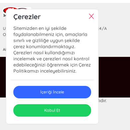
Ra Yayın Kitabevi
Çerezler
Sitemizden en iyi şekilde
Uzun Sokak Saray Çarşısı Lara Sineması Girişi No:4/A
faydalanabilmeniz için, amaçlarla
Ortahisar/TRABZON
sınırlı ve gizliliğe uygun şekilde
çerez konumlandırmaktayız.
ANASAYFA
YARDIM
İLETİŞİM
Çerezleri nasıl kullandığımızı
incelemek ve çerezleri nasıl kontrol
edebileceğinizi öğrenmek için Çerez
ra@rakitap.com
Politikamızı inceleyebilirsiniz.
0(462) 326 49 71
İçeriği İncele
© 2024 Ra Kitabevi. Her hakkı saklıdır.
ONSO
Tasarım & Uygulama
Kabul Et