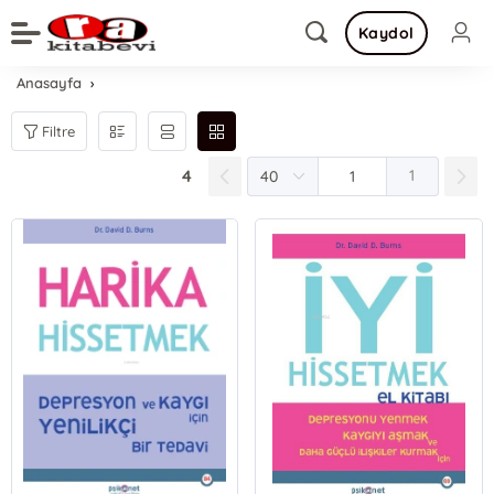
Kaydol
Anasayfa
Filtre
4
1