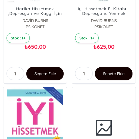
Harika Hissetmek
İyi Hissetmek El Kitabı -
;Depresyon ve Kaygı İçin
Depresyonu Yenmek
Yenilikçi Bir Tedavi
Kaygıyı Aşmak ve Daha
DAVİD BURNS
DAVİD BURNS
Güçlü İlişkiler Kurmak İçin
PSİKONET
PSİKONET
Stok : 1+
Stok : 1+
650,00
625,00
₺
₺
Sepete Ekle
Sepete Ekle