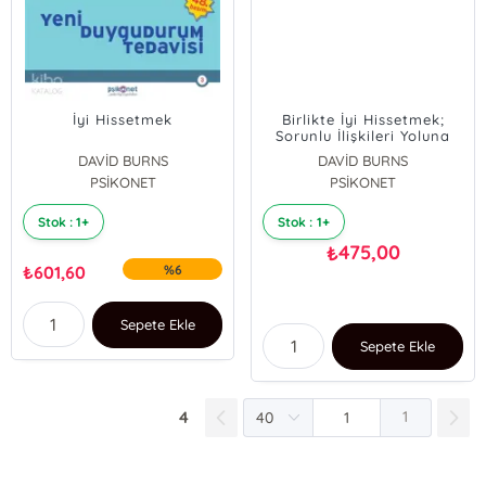
İyi Hissetmek
Birlikte İyi Hissetmek;
Sorunlu İlişkileri Yoluna
Koymanın Sırrı
DAVİD BURNS
DAVİD BURNS
PSİKONET
PSİKONET
Stok : 1+
Stok : 1+
475,00
₺
₺
601,60
%6
Sepete Ekle
Sepete Ekle
4
1