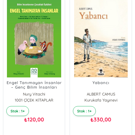
Engel Tanımayan İnsanlar
Yabancı
– Genç Bilim İnsanları
Nury Vitachi
ALBERT CAMUS
1001 ÇİÇEK KİTAPLAR
Kurukafa Yayınevi
Stok : 1+
Stok : 1+
120,00
330,00
₺
₺