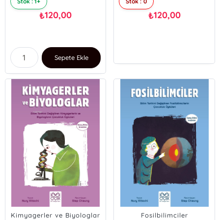
Stok : 1+
Stok : 0
120,00
120,00
₺
₺
Sepete Ekle
Kimyagerler ve Biyologlar
Fosilbilimciler