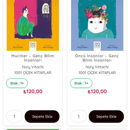
Mucitler – Genç Bilim
Öncü İnsanlar – Genç
İnsanları
Bilim İnsanları
Nury Vitachi
Nury Vittachi
1001 ÇİÇEK KİTAPLAR
1001 ÇİÇEK KİTAPLAR
Stok : 1+
Stok : 1+
120,00
120,00
₺
₺
Sepete Ekle
Sepete Ekle