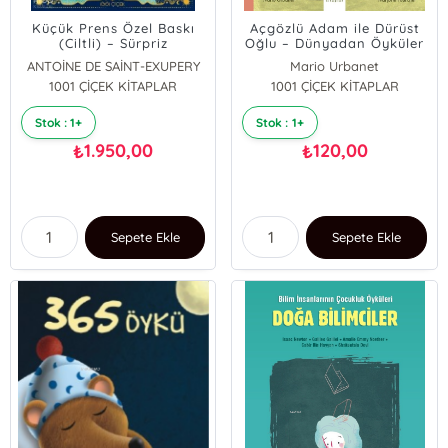
Küçük Prens Özel Baskı
Açgözlü Adam ile Dürüst
(Ciltli) – Sürpriz
Oğlu – Dünyadan Öyküler
Animasyonlu
ANTOİNE DE SAİNT-EXUPERY
Mario Urbanet
1001 ÇİÇEK KİTAPLAR
1001 ÇİÇEK KİTAPLAR
Stok : 1+
Stok : 1+
1.950,00
120,00
₺
₺
Sepete Ekle
Sepete Ekle