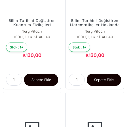
Bilim Tarihini Değiştiren
Bilim Tarihini Değiştiren
Kuantum Fizikçileri
Matematikçiler Hakkında
Hakkında Beş Şaşırtıcı
Beş Şaşırtıcı Öykü
Nury Vitachi
Nury Vitachi
Öykü
1001 ÇİÇEK KİTAPLAR
1001 ÇİÇEK KİTAPLAR
Stok : 1+
Stok : 1+
130,00
130,00
₺
₺
Sepete Ekle
Sepete Ekle