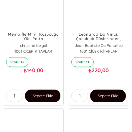
Memo İle Mimi Kuzucuğa
Leonardo Da Vinci:
Yün Palto
Çocukluk Düşlerinden,
Büyük İcatlara
christine beigel
Jean Baptiste De Panafieu
1001 ÇİÇEK KİTAPLAR
1001 ÇİÇEK KİTAPLAR
Stok : 1+
Stok : 1+
140,00
220,00
₺
₺
Sepete Ekle
Sepete Ekle