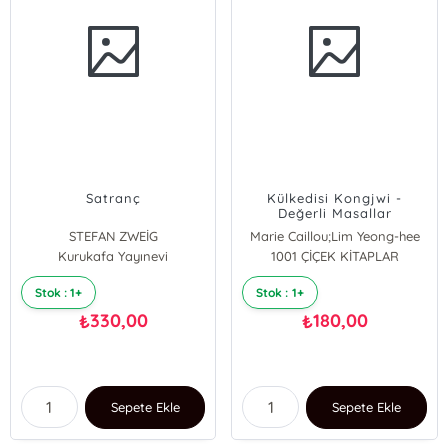
Satranç
Külkedisi Kongjwi -
Değerli Masallar
STEFAN ZWEİG
Marie Caillou;Lim Yeong-hee
Kurukafa Yayınevi
1001 ÇİÇEK KİTAPLAR
Stok : 1+
Stok : 1+
330,00
180,00
₺
₺
Sepete Ekle
Sepete Ekle