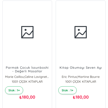
Parmak Çocuk İssunboshi
Kitap Okumayı Seven Ayı
- Değerli Masallar
Marie Caillou;Celine Lavignette-Ammoun
Eric Pintus;Martine Bourre
1001 ÇİÇEK KİTAPLAR
1001 ÇİÇEK KİTAPLAR
Stok : 1+
Stok : 1+
180,00
180,00
₺
₺