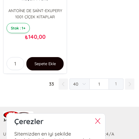
ANTOİNE DE SAİNT-EXUPERY
1001 ÇİÇEK KİTAPLAR
Stok : 1+
140,00
₺
Sepete Ekle
33
1
Ra Yayın Kitabevi
Çerezler
Sitemizden en iyi şekilde
Uzun Sokak Saray Çarşısı Lara Sineması Girişi No:4/A