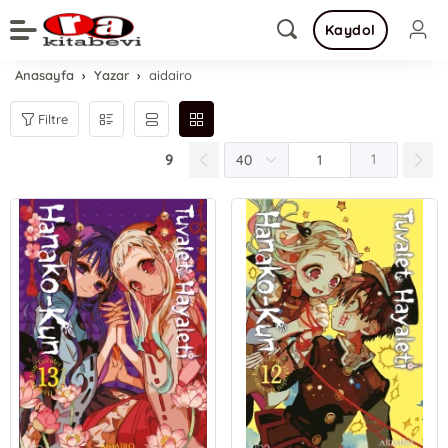
Kaydol
Anasayfa
Yazar
aidairo
Filtre
9
1