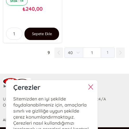
Stok : 1+
240,00
₺
Sepete Ekle
9
1
Ra Yayın Kitabevi
Çerezler
Sitemizden en iyi şekilde
Uzun Sokak Saray Çarşısı Lara Sineması Girişi No:4/A
faydalanabilmeniz için, amaçlarla
Ortahisar/TRABZON
sınırlı ve gizliliğe uygun şekilde
çerez konumlandırmaktayız.
ANASAYFA
YARDIM
İLETİŞİM
Çerezleri nasıl kullandığımızı