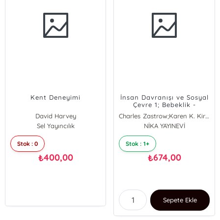
Kent Deneyimi
İnsan Davranışı ve Sosyal
Çevre 1; Bebeklik -
Çocukluk - Ergenlik
David Harvey
Charles Zastrow;Karen K. Kirst
Sel Yayıncılık
CHARLES ZASTROW
NİKA YAYINEVİ
Karen K. Kirst
Stok : 0
Stok : 1+
400,00
674,00
₺
₺
Sepete Ekle