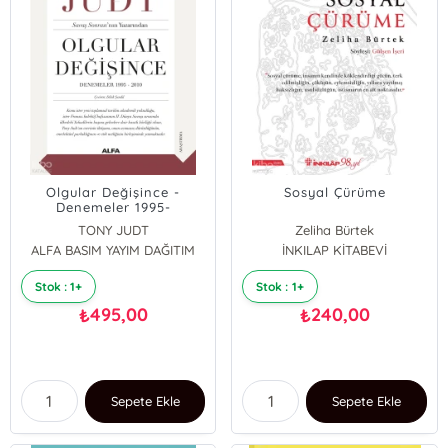
Olgular Değişince -
Sosyal Çürüme
Denemeler 1995-
2010;Savaş Sonrası’nın
TONY JUDT
Zeliha Bürtek
Yazarından
ALFA BASIM YAYIM DAĞITIM
İNKILAP KİTABEVİ
Stok : 1+
Stok : 1+
495,00
240,00
₺
₺
Sepete Ekle
Sepete Ekle