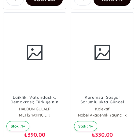
Laiklik, Vatandaşlık,
Kurumsal Sosyal
Demokrasi; Türkiye'nin
Sorumlulukta Güncel
Siyasal Kültürü Üzerine
Yönelim ve Yaklaşımlar
HALDUN GÜLALP
Kolektif
Çalışmalar
METİS YAYINCILIK
Nobel Akademik Yayıncılık
Stok : 1+
Stok : 1+
390,00
330,00
₺
₺