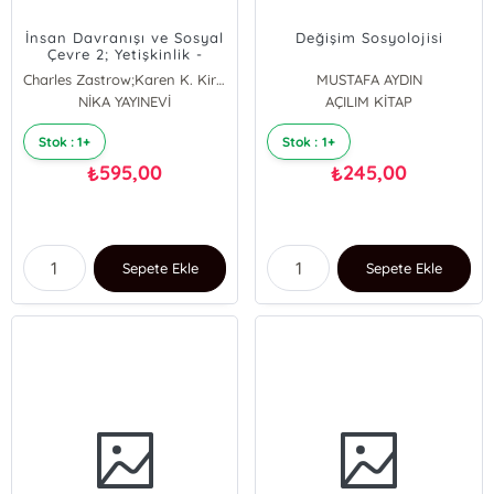
İnsan Davranışı ve Sosyal
Değişim Sosyolojisi
Çevre 2; Yetişkinlik -
Yaşlılık
Charles Zastrow;Karen K. Kirst
MUSTAFA AYDIN
CHARLES ZASTROW
NİKA YAYINEVİ
AÇILIM KİTAP
Karen K. Kirst
Stok : 1+
Stok : 1+
595,00
245,00
₺
₺
Sepete Ekle
Sepete Ekle