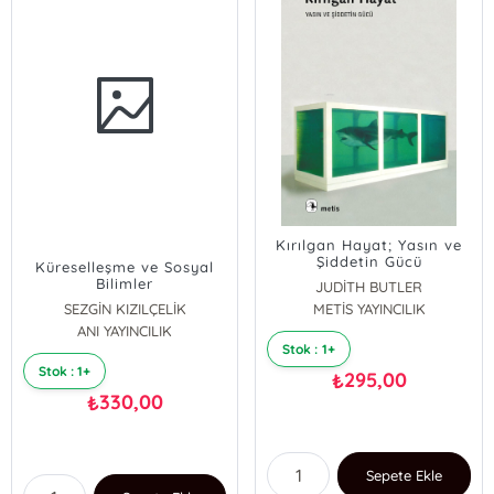
Kırılgan Hayat; Yasın ve
Şiddetin Gücü
Küreselleşme ve Sosyal
Bilimler
JUDİTH BUTLER
SEZGİN KIZILÇELİK
METİS YAYINCILIK
ANI YAYINCILIK
Stok : 1+
Stok : 1+
295,00
₺
330,00
₺
Sepete Ekle