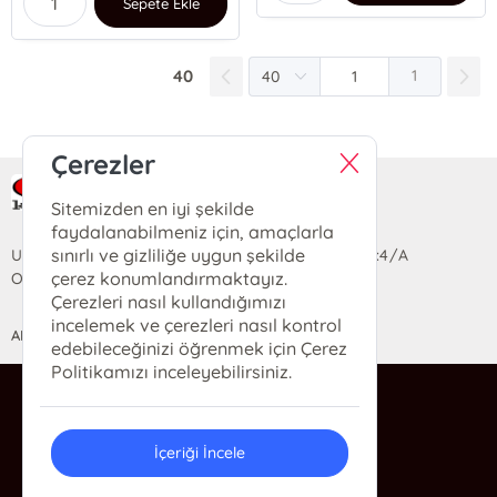
Sepete Ekle
40
1
Çerezler
Ra Yayın Kitabevi
Sitemizden en iyi şekilde
faydalanabilmeniz için, amaçlarla
sınırlı ve gizliliğe uygun şekilde
Uzun Sokak Saray Çarşısı Lara Sineması Girişi No:4/A
çerez konumlandırmaktayız.
Ortahisar/TRABZON
Çerezleri nasıl kullandığımızı
incelemek ve çerezleri nasıl kontrol
ANASAYFA
YARDIM
İLETİŞİM
edebileceğinizi öğrenmek için Çerez
Politikamızı inceleyebilirsiniz.
ra@rakitap.com
0(462) 326 49 71
İçeriği İncele