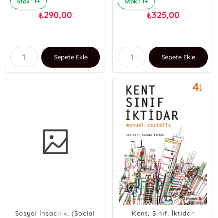
Stok : 1+
Stok : 1+
290,00
325,00
₺
₺
Sepete Ekle
Sepete Ekle
Sosyal İnşacılık; (Social
Kent, Sınıf, İktidar