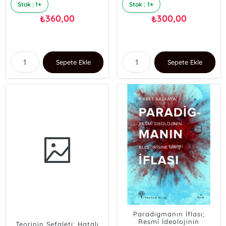
Stok : 1+
Stok : 1+
360,00
300,00
₺
₺
Sepete Ekle
Sepete Ekle
Paradigmanın İflası;
Resmî İdeolojinin
Teorinin Sefaleti; Hatalı