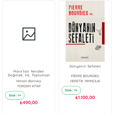
Dünyanın Sefaleti
Marx'tan Yeniden
Doğmak; Irk, Toplumsal
PİERRE BOURDİEU
Cinsiyet ve Sınıf Üzerine
Himani Bannerji
HERETİK YAYINCILIK
Düşünceler
YORDAM KİTAP
Stok : 1+
Stok : 1+
1.100,00
₺
490,00
₺