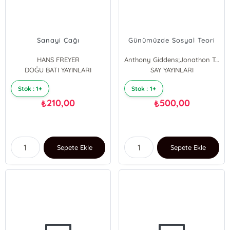
Sanayi Çağı
Günümüzde Sosyal Teori
HANS FREYER
Anthony Giddens;Jonathon Turner
DOĞU BATI YAYINLARI
ANTHONY GİDDENS
SAY YAYINLARI
Jonathon Turner
Stok : 1+
Stok : 1+
210,00
500,00
₺
₺
Sepete Ekle
Sepete Ekle