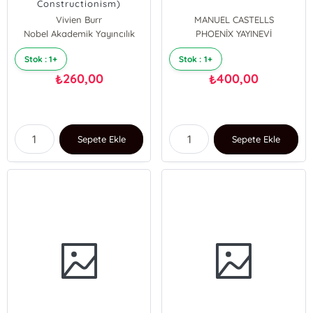
Constructionism)
Vivien Burr
MANUEL CASTELLS
Nobel Akademik Yayıncılık
PHOENİX YAYINEVİ
Stok : 1+
Stok : 1+
260,00
400,00
₺
₺
Sepete Ekle
Sepete Ekle