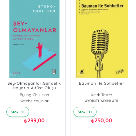
Şey-Olmayanlar;Gündelik
Bauman ile Sohbetler
Hayatın Altüst Oluşu
Byung-Chul Han
Keith Tester
Ketebe Yayınları
ZYGMUNT BAUMAN
AYRINTI YAYINLARI
Stok : 1+
Stok : 1+
299,00
250,00
₺
₺