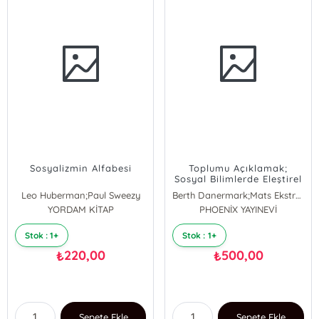
Sosyalizmin Alfabesi
Toplumu Açıklamak;
Sosyal Bilimlerde Eleştirel
Realizm
Leo Huberman;Paul Sweezy
Berth Danermark;Mats Ekström;Liselotte Jakobsen;Jan Ch. Karlsson
YORDAM KİTAP
PHOENİX YAYINEVİ
Stok : 1+
Stok : 1+
220,00
500,00
₺
₺
Sepete Ekle
Sepete Ekle